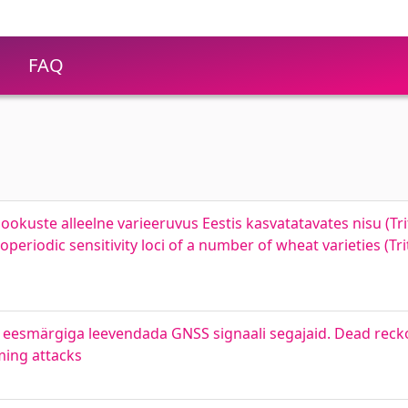
FAQ
lookuste alleelne varieeruvus Eestis kasvatatavates nisu (Tr
otoperiodic sensitivity loci of a number of wheat varieties (Tr
 eesmärgiga leevendada GNSS signaali segajaid. Dead rec
ming attacks