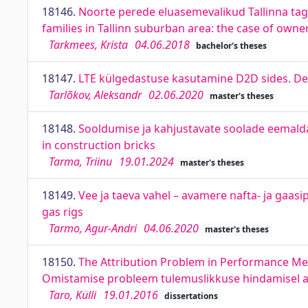
18146.
Noorte perede eluasemevalikud Tallinna ta
families in Tallinn suburban area: the case of own
Tarkmees, Krista
04.06.2018
bachelor's theses
18147.
LTE külgedastuse kasutamine D2D sides. De
Tarlõkov, Aleksandr
02.06.2020
master's theses
18148.
Sooldumise ja kahjustavate soolade eemaldam
in construction bricks
Tarma, Triinu
19.01.2024
master's theses
18149.
Vee ja taeva vahel – avamere nafta- ja gaas
gas rigs
Tarmo, Agur-Andri
04.06.2020
master's theses
18150.
The Attribution Problem in Performance Mea
Omistamise probleem tulemuslikkuse hindamisel ava
Taro, Külli
19.01.2016
dissertations