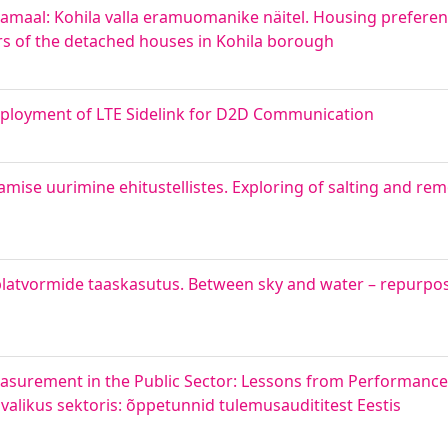
gamaal: Kohila valla eramuomanike näitel. Housing prefer
ers of the detached houses in Kohila borough
ployment of LTE Sidelink for D2D Communication
ise uurimine ehitustellistes. Exploring of salting and rem
iplatvormide taaskasutus. Between sky and water – repurpos
surement in the Public Sector: Lessons from Performance A
likus sektoris: õppetunnid tulemusaudititest Eestis