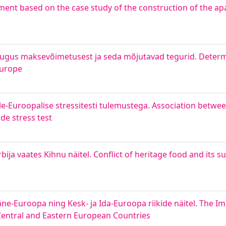
ent based on the case study of the construction of the ap
augus maksevõimetusest ja seda mõjutavad tegurid. Determi
Europe
le-Euroopalise stressitesti tulemustega. Association between
de stress test
bija vaates Kihnu näitel. Conflict of heritage food and its su
-Euroopa ning Kesk- ja Ida-Euroopa riikide näitel. The Im
entral and Eastern European Countries