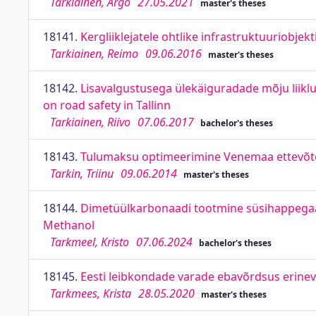
Tarkiainen, Argo
27.05.2021
master's theses
18141.
Kergliiklejatele ohtlike infrastruktuuriobje
Tarkiainen, Reimo
09.06.2016
master's theses
18142.
Lisavalgustusega ülekäiguradade mõju liiklus
on road safety in Tallinn
Tarkiainen, Riivo
07.06.2017
bachelor's theses
18143.
Tulumaksu optimeerimine Venemaa ettevõtet
Tarkin, Triinu
09.06.2014
master's theses
18144.
Dimetüülkarbonaadi tootmine süsihappegaas
Methanol
Tarkmeel, Kristo
07.06.2024
bachelor's theses
18145.
Eesti leibkondade varade ebavõrdsus erineva
Tarkmees, Krista
28.05.2020
master's theses