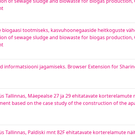
tion of sewage sludge and biowaste for biogas production
nt
e biogaasi tootmiseks, kasvuhoonegaaside heitkoguste vä
ion of sewage sludge and biowaste for biogas production
nt
d informatsiooni jagamiseks. Browser Extension for Sharin
s Tallinnas, Mäepealse 27 ja 29 ehitatavate korterelamute nä
ent based on the case study of the construction of the ap
s Tallinnas, Paldiski mnt 82F ehitatavate korterelamute näit