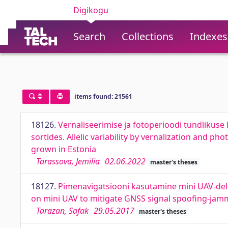
Digikogu
Search
Collections
Indexes
items found: 21561
18126.
Vernaliseerimise ja fotoperioodi tundlikuse 
sortides. Allelic variability by vernalization and ph
grown in Estonia
Tarassova, Jemilia
02.06.2022
master's theses
18127.
Pimenavigatsiooni kasutamine mini UAV-del
on mini UAV to mitigate GNSS signal spoofing-jam
Tarazan, Safak
29.05.2017
master's theses