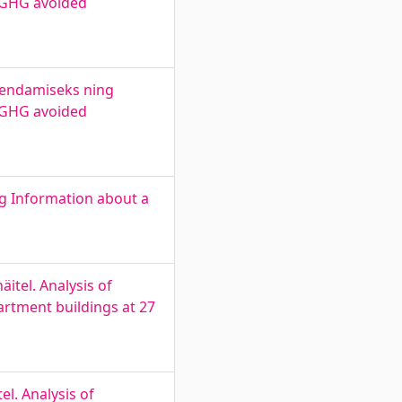
, GHG avoided
hendamiseks ning
, GHG avoided
g Information about a
itel. Analysis of
artment buildings at 27
el. Analysis of