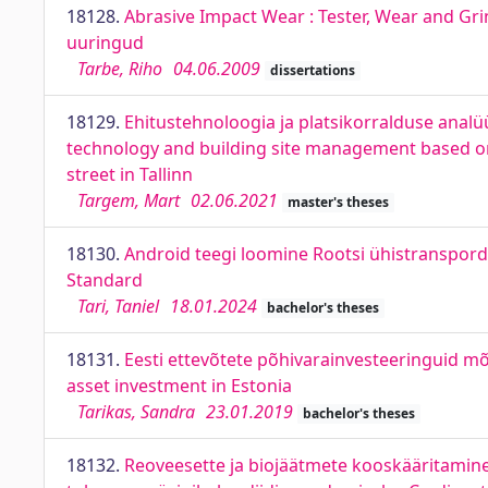
18128.
Abrasive Impact Wear : Tester, Wear and Gri
uuringud
Tarbe, Riho
04.06.2009
dissertations
18129.
Ehitustehnoloogia ja platsikorralduse analüü
technology and building site management based on
street in Tallinn
Targem, Mart
02.06.2021
master's theses
18130.
Android teegi loomine Rootsi ühistranspord
Standard
Tari, Taniel
18.01.2024
bachelor's theses
18131.
Eesti ettevõtete põhivarainvesteeringuid 
asset investment in Estonia
Tarikas, Sandra
23.01.2019
bachelor's theses
18132.
Reoveesette ja biojäätmete kooskääritamin