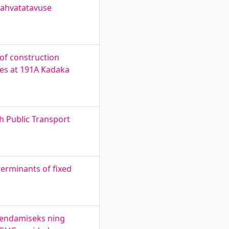
 jahvatatavuse
 of construction
ses at 191A Kadaka
h Public Transport
erminants of fixed
hendamiseks ning