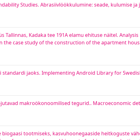
ndability Studies. Abrasiivlöökkulumine: seade, kulumise ja
s Tallinnas, Kadaka tee 191A elamu ehituse näitel. Analysis
 the case study of the construction of the apartment hou
i standardi jaoks. Implementing Android Library for Swedis
mõjutavad makroökonoomilised tegurid.. Macroeconomic det
e biogaasi tootmiseks, kasvuhoonegaaside heitkoguste vä