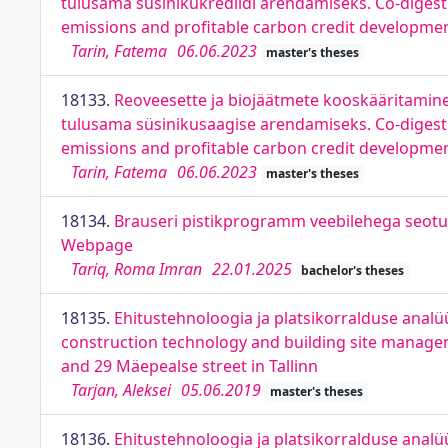
tulusama süsinikukrediidi arendamiseks. Co-diges
emissions and profitable carbon credit developme
Tarin, Fatema
06.06.2023
master's theses
18133.
Reoveesette ja biojäätmete kooskääritamin
tulusama süsinikusaagise arendamiseks. Co-digest
emissions and profitable carbon credit developme
Tarin, Fatema
06.06.2023
master's theses
18134.
Brauseri pistikprogramm veebilehega seotu
Webpage
Tariq, Roma Imran
22.01.2025
bachelor's theses
18135.
Ehitustehnoloogia ja platsikorralduse analüü
construction technology and building site managem
and 29 Mäepealse street in Tallinn
Tarjan, Aleksei
05.06.2019
master's theses
18136.
Ehitustehnoloogia ja platsikorralduse analüü