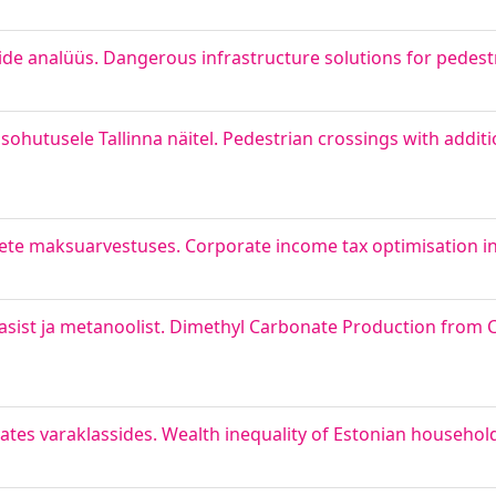
ktide analüüs. Dangerous infrastructure solutions for pedest
ohutusele Tallinna näitel. Pedestrian crossings with additi
e maksuarvestuses. Corporate income tax optimisation in
ist ja metanoolist. Dimethyl Carbonate Production from 
tes varaklassides. Wealth inequality of Estonian household