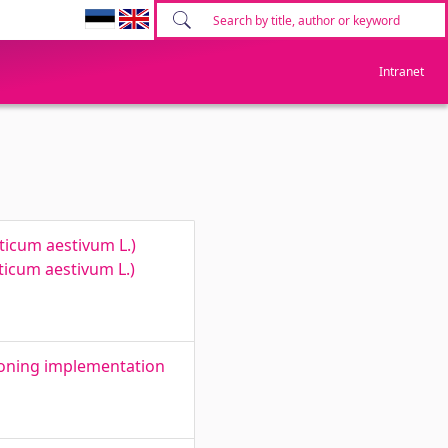
Intranet
iticum aestivum L.)
iticum aestivum L.)
koning implementation