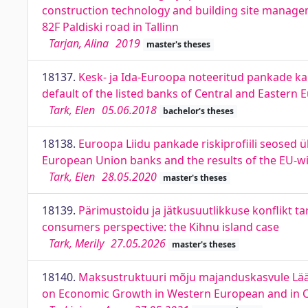
construction technology and building site managem
82F Paldiski road in Tallinn
Tarjan, Alina
2019
master's theses
18137.
Kesk- ja Ida-Euroopa noteeritud pankade k
default of the listed banks of Central and Eastern 
Tark, Elen
05.06.2018
bachelor's theses
18138.
Euroopa Liidu pankade riskiprofiili seosed ü
European Union banks and the results of the EU-wi
Tark, Elen
28.05.2020
master's theses
18139.
Pärimustoidu ja jätkusuutlikkuse konflikt tar
consumers perspective: the Kihnu island case
Tark, Merily
27.05.2026
master's theses
18140.
Maksustruktuuri mõju majanduskasvule Lääne
on Economic Growth in Western European and in C