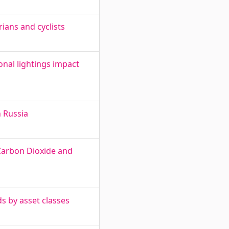
rians and cyclists
onal lightings impact
 Russia
Carbon Dioxide and
s by asset classes