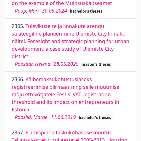
on the example of the Muinsuskaitseamet
Roop, Mari
30.05.2024
bachelor's theses
2365.
Tulevikuseire ja linnakute arengu
strateegiline planeerimine Ülemiste City linnaku
näitel. Foresight and strategic planning for urban
development: a case study of Ülemiste City
district
Roosaar, Helena
28.05.2025
master's theses
2366.
Käibemaksukohustuslaseks
registreerimise piirmäär ning selle muutmise
mõju ettevõtjatele Eestis. VAT registration
threshold and its impact on entrepreneurs in
Estonia
Roosild, Marge
11.06.2019
bachelor's theses
2367.
Elamispinna taskukohasuse muutus
Tallinna korteriturul aastatel 2005-2013. Housing