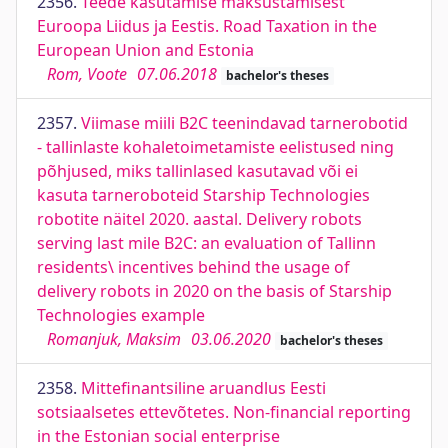
2356.
Teede kasutamise maksustamisest
Euroopa Liidus ja Eestis. Road Taxation in the
European Union and Estonia
Rom, Voote
07.06.2018
bachelor's theses
2357.
Viimase miili B2C teenindavad tarnerobotid
- tallinlaste kohaletoimetamiste eelistused ning
põhjused, miks tallinlased kasutavad või ei
kasuta tarneroboteid Starship Technologies
robotite näitel 2020. aastal. Delivery robots
serving last mile B2C: an evaluation of Tallinn
residents\ incentives behind the usage of
delivery robots in 2020 on the basis of Starship
Technologies example
Romanjuk, Maksim
03.06.2020
bachelor's theses
2358.
Mittefinantsiline aruandlus Eesti
sotsiaalsetes ettevõtetes. Non-financial reporting
in the Estonian social enterprise