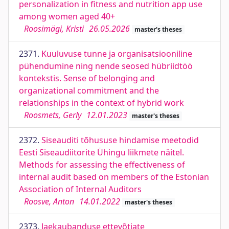
personalization in fitness and nutrition app use
among women aged 40+
Roosimägi, Kristi
26.05.2026
master's theses
2371.
Kuuluvuse tunne ja organisatsiooniline
pühendumine ning nende seosed hübriidtöö
kontekstis. Sense of belonging and
organizational commitment and the
relationships in the context of hybrid work
Roosmets, Gerly
12.01.2023
master's theses
2372.
Siseauditi tõhususe hindamise meetodid
Eesti Siseaudiitorite Ühingu liikmete näitel.
Methods for assessing the effectiveness of
internal audit based on members of the Estonian
Association of Internal Auditors
Roosve, Anton
14.01.2022
master's theses
2373.
Jaekaubanduse ettevõtjate