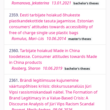
Romanova, Jekaterina
13.01.2021
bachelor's theses
2359.
Eesti tarbijate hoiakud õhukeste
plastkandekottide tasuta jagamisse. Estonian
consumers’ attitudes towards accessibility of
free of charge single use plastic bags
Romulus, Mari–Liis
10.06.2014
master's theses
2360.
Tarbijate hoiakud Made in China
toodetesse. Consumer attitudes towards Made
in China products
Rooberg, Sharon
10.06.2019
bachelor's theses
2361.
Brändi legitiimsuse kujunemine
väärtuspõhises kriisis: diskursusanalüüs Jüri
Vipsi rassismiskandaali näitel. The Formation of
Brand Legitimacy in a Value-Based Crisis: A
Discourse Analysis of Jüri Vips Racism Scandal
Roomet, Merily Andrea
09.06.2026