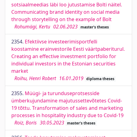
sotsiaalmeedias läbi loo jutustamise Bolti näitel.
Communicating brand identity on social media
through storytelling on the example of Bolt
Rohumägi, Kertu
02.06.2023
master's theses
2354.
Efektiivse investeerimisportfelli
koostamine erainvestorile Eesti väärtpaberiturul.
Creating an effective investment portfolio for
individual investors in the Estonian securities
market
Roihu, Henri Robert
16.01.2019
diploma theses
2355.
Müügi- ja turunduseprotsesside
ümberkujundamine majutussettevõtetes Covid-
19 tõttu. Transformation of sales and marketing
processes in hospitality industry due to Covid-19
Roiz, Boris
30.05.2023
master's theses