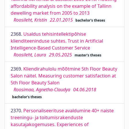
affordability analysis on the example of Tallinn
dewelling market from 2005 to 2013
Roosileht, Kristin
22.01.2015
bachelor's theses
2368.
Usaldus tehisintellektipõhise
klienditeeninduse suhtes. Trust in Artificial
Intelligence-Based Customer Service
Roosileht, Laura
29.05.2025
master's theses
2369.
Kliendirahulolu mõõtmine 5th Floor Beauty
Salon näitel. Measuring customer satisfaction at
5th Floor Beauty Salon
Roosimaa, Agnetha-Claudya
04.06.2018
bachelor's theses
2370.
Personaliseerituse avaldumine 40+ naiste
treeningu- ja toitumisrakenduste
kasutajakogemuses. Experiences of