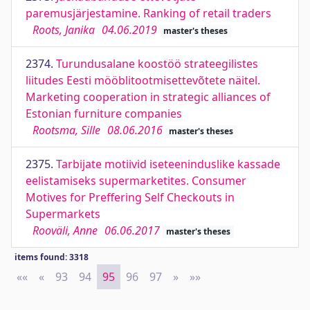
paremusjärjestamine. Ranking of retail traders
Roots, Janika
04.06.2019
master's theses
2374.
Turundusalane koostöö strateegilistes
liitudes Eesti mööblitootmisettevõtete näitel.
Marketing cooperation in strategic alliances of
Estonian furniture companies
Rootsma, Sille
08.06.2016
master's theses
2375.
Tarbijate motiivid iseteeninduslike kassade
eelistamiseks supermarketites. Consumer
Motives for Preffering Self Checkouts in
Supermarkets
Rooväli, Anne
06.06.2017
master's theses
items found: 3318
««
First
«
Previous
93
94
95
96
97
»
Next
»»
Last