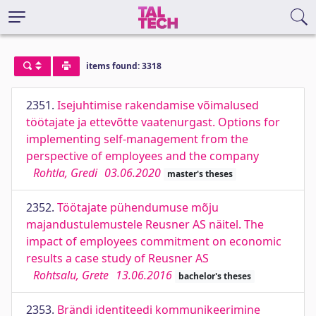
items found: 3318
2351.
Isejuhtimise rakendamise võimalused
töötajate ja ettevõtte vaatenurgast. Options for
implementing self-management from the
perspective of employees and the company
Rohtla, Gredi
03.06.2020
master's theses
2352.
Töötajate pühendumuse mõju
majandustulemustele Reusner AS näitel. The
impact of employees commitment on economic
results a case study of Reusner AS
Rohtsalu, Grete
13.06.2016
bachelor's theses
2353.
Brändi identiteedi kommunikeerimine