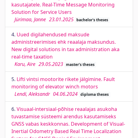
kasutajatele. Real-Time Message Monitoring
Solution for Service Users
Jürimaa, Janne
23.01.2025
bachelor's theses
4.
Uued digilahendused maksude
administreerimises ehk reaalaja maksundus.
New digital solutions in tax administration aka
real-time taxation
Karu, Aire
29.05.2023
master's theses
5.
Lifti vintsi mootorite rikete jälgimine. Fault
monitoring of elevator winch motors
Lendi, Aleksandr
04.06.2024
diploma theses
6.
Visuaal-intersiaal-põhise reaalajas asukoha
tuvastamise süsteemi arendus kasutamiseks
GNSS vabas keskkonnas. Development of Visual-
Inertial Odometry Based Real Time Localization