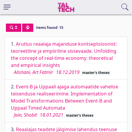
items found: 15
1.
Arutlus reaalaja majanduse kontseptsioonist:
teoreetiline ja empiiriline sissevaade. Unfolding
the concept of real-time economy: theoretical
and empirical insights
Alishani, Art Fatmir
18.12.2019
master's theses
2.
Event-B ja Uppaali ajaga automaatide vahelise
teisenduse realiseerimine. Implementation of
Model Transformations Between Event-B and
Uppaal Timed Automata
Jain, Shobit
18.01.2021
master's theses
3.
Reaalajas teadete jälgimise lahendus teenuse