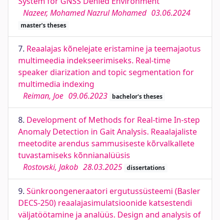
System for GNSS Denied Environment
Nazeer, Mohamed Nazrul Mohamed
03.06.2024
master's theses
7.
Reaalajas kõnelejate eristamine ja teemajaotus
multimeedia indekseerimiseks. Real-time
speaker diarization and topic segmentation for
multimedia indexing
Reiman, Joe
09.06.2023
bachelor's theses
8.
Development of Methods for Real-time In-step
Anomaly Detection in Gait Analysis. Reaalajaliste
meetodite arendus sammusiseste kõrvalkallete
tuvastamiseks kõnnianalüüsis
Rostovski, Jakob
28.03.2025
dissertations
9.
Sünkroongeneraatori ergutussüsteemi (Basler
DECS-250) reaalajasimulatsioonide katsestendi
väljatöötamine ja analüüs. Design and analysis of