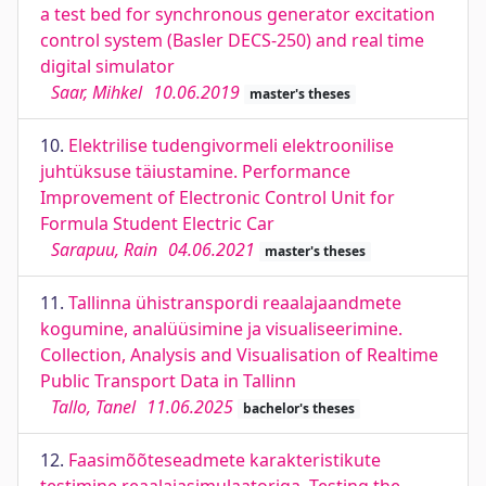
a test bed for synchronous generator excitation
control system (Basler DECS-250) and real time
digital simulator
Saar, Mihkel
10.06.2019
master's theses
10.
Elektrilise tudengivormeli elektroonilise
juhtüksuse täiustamine. Performance
Improvement of Electronic Control Unit for
Formula Student Electric Car
Sarapuu, Rain
04.06.2021
master's theses
11.
Tallinna ühistranspordi reaalajaandmete
kogumine, analüüsimine ja visualiseerimine.
Collection, Analysis and Visualisation of Realtime
Public Transport Data in Tallinn
Tallo, Tanel
11.06.2025
bachelor's theses
12.
Faasimõõteseadmete karakteristikute