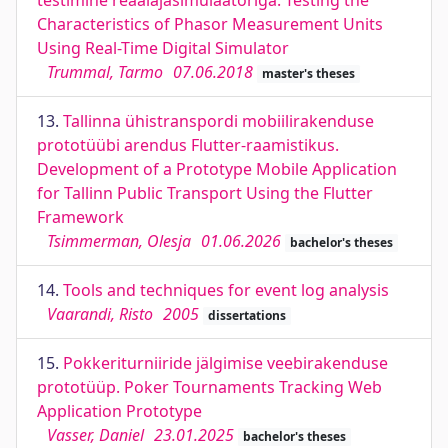
testimine reaalajasimulaatoriga. Testing the
Characteristics of Phasor Measurement Units
Using Real-Time Digital Simulator
Trummal, Tarmo
07.06.2018
master's theses
13.
Tallinna ühistranspordi mobiilirakenduse
prototüübi arendus Flutter-raamistikus.
Development of a Prototype Mobile Application
for Tallinn Public Transport Using the Flutter
Framework
Tsimmerman, Olesja
01.06.2026
bachelor's theses
14.
Tools and techniques for event log analysis
Vaarandi, Risto
2005
dissertations
15.
Pokkeriturniiride jälgimise veebirakenduse
prototüüp. Poker Tournaments Tracking Web
Application Prototype
Vasser, Daniel
23.01.2025
bachelor's theses