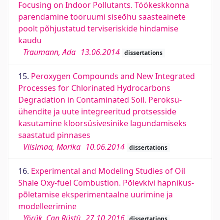
Focusing on Indoor Pollutants. Töökeskkonna
parendamine tööruumi siseõhu saasteainete
poolt põhjustatud terviseriskide hindamise
kaudu
Traumann, Ada
13.06.2014
dissertations
15.
Peroxygen Compounds and New Integrated
Processes for Chlorinated Hydrocarbons
Degradation in Contaminated Soil. Peroksü-
ühendite ja uute integreeritud protsesside
kasutamine kloorsüsivesinike lagundamiseks
saastatud pinnases
Viisimaa, Marika
10.06.2014
dissertations
16.
Experimental and Modeling Studies of Oil
Shale Oxy-fuel Combustion. Põlevkivi hapnikus-
põletamise eksperimentaalne uurimine ja
modelleerimine
Yörük, Can Rüstü
27.10.2016
dissertations