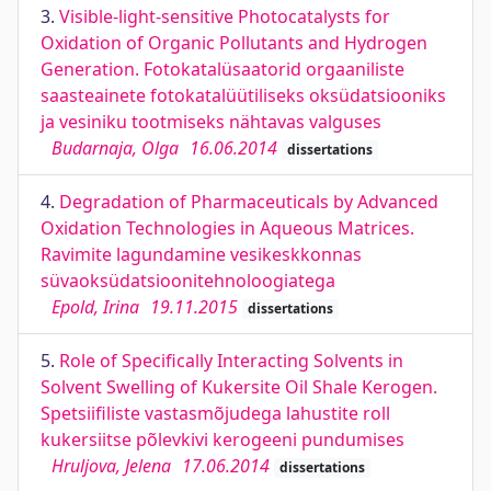
3.
Visible-light-sensitive Photocatalysts for
Oxidation of Organic Pollutants and Hydrogen
Generation. Fotokatalüsaatorid orgaaniliste
saasteainete fotokatalüütiliseks oksüdatsiooniks
ja vesiniku tootmiseks nähtavas valguses
Budarnaja, Olga
16.06.2014
dissertations
4.
Degradation of Pharmaceuticals by Advanced
Oxidation Technologies in Aqueous Matrices.
Ravimite lagundamine vesikeskkonnas
süvaoksüdatsioonitehnoloogiatega
Epold, Irina
19.11.2015
dissertations
5.
Role of Specifically Interacting Solvents in
Solvent Swelling of Kukersite Oil Shale Kerogen.
Spetsiifiliste vastasmõjudega lahustite roll
kukersiitse põlevkivi kerogeeni pundumises
Hruljova, Jelena
17.06.2014
dissertations