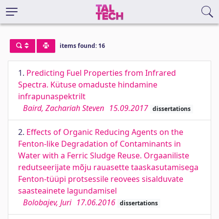
items found: 16
1.
Predicting Fuel Properties from Infrared
Spectra. Kütuse omaduste hindamine
infrapunaspektrilt
Baird, Zachariah Steven
15.09.2017
dissertations
2.
Effects of Organic Reducing Agents on the
Fenton-like Degradation of Contaminants in
Water with a Ferric Sludge Reuse. Orgaaniliste
redutseerijate mõju rauasette taaskasutamisega
Fenton-tüüpi protsessile reovees sisalduvate
saasteainete lagundamisel
Bolobajev, Juri
17.06.2016
dissertations