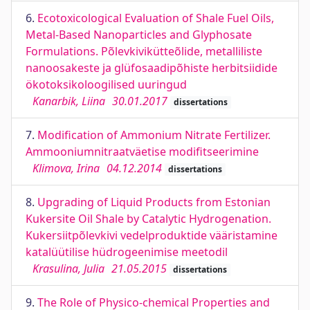
6.
Ecotoxicological Evaluation of Shale Fuel Oils,
Metal-Based Nanoparticles and Glyphosate
Formulations. Põlevkivikütteõlide, metalliliste
nanoosakeste ja glüfosaadipõhiste herbitsiidide
ökotoksikoloogilised uuringud
Kanarbik, Liina
30.01.2017
dissertations
7.
Modification of Ammonium Nitrate Fertilizer.
Ammooniumnitraatväetise modifitseerimine
Klimova, Irina
04.12.2014
dissertations
8.
Upgrading of Liquid Products from Estonian
Kukersite Oil Shale by Catalytic Hydrogenation.
Kukersiitpõlevkivi vedelproduktide vääristamine
katalüütilise hüdrogeenimise meetodil
Krasulina, Julia
21.05.2015
dissertations
9.
The Role of Physico-chemical Properties and