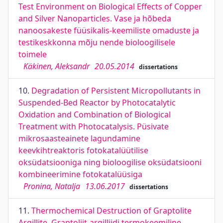
Test Environment on Biological Effects of Copper
and Silver Nanoparticles. Vase ja hõbeda
nanoosakeste füüsikalis-keemiliste omaduste ja
testikeskkonna mõju nende bioloogilisele
toimele
Käkinen, Aleksandr
20.05.2014
dissertations
10.
Degradation of Persistent Micropollutants in
Suspended-Bed Reactor by Photocatalytic
Oxidation and Combination of Biological
Treatment with Photocatalysis. Püsivate
mikrosaasteainete lagundamine
keevkihtreaktoris fotokatalüütilise
oksüdatsiooniga ning bioloogilise oksüdatsiooni
kombineerimine fotokatalüüsiga
Pronina, Natalja
13.06.2017
dissertations
11.
Thermochemical Destruction of Graptolite
Argillite. Graptoliit-argilliidi termokeemiline