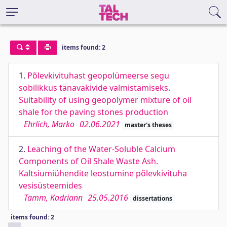
items found: 2
1.
Põlevkivituhast geopolümeerse segu
sobilikkus tänavakivide valmistamiseks.
Suitability of using geopolymer mixture of oil
shale for the paving stones production
Ehrlich, Marko
02.06.2021
master's theses
2.
Leaching of the Water-Soluble Calcium
Components of Oil Shale Waste Ash.
Kaltsiumiühendite leostumine põlevkivituha
vesisüsteemides
Tamm, Kadriann
25.05.2016
dissertations
items found: 2