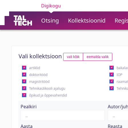
Digikogu
Otsing
Kollektsioonid
Regis
Vali kollektsioon
vali kõik
eemalda valik
artiklid
bakala
doktoritööd
IOP
magistritööd
raamat
Tehnikaülikooli ajalugu
Tehnika
õpikud ja õppevahendid
Pealkiri
Autor/ju
Aasta
Reasta