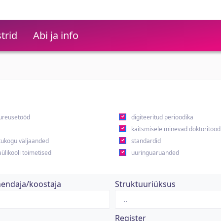
trid
Abi ja info
ureusetööd
digiteeritud perioodika
kaitsmisele minevad doktoritööd
ukogu väljaanded
standardid
ülikooli toimetised
uuringuaruanded
hendaja/koostaja
Struktuuriüksus
Register