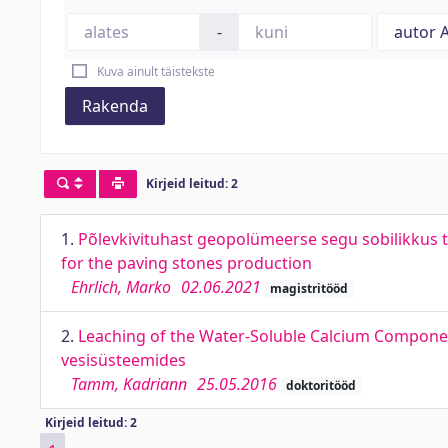
-
Kuva ainult täistekste
Rakenda
Kirjeid leitud: 2
1.
Põlevkivituhast geopolümeerse segu sobilikkus tä
for the paving stones production
Ehrlich, Marko
02.06.2021
magistritööd
2.
Leaching of the Water-Soluble Calcium Componen
vesisüsteemides
Tamm, Kadriann
25.05.2016
doktoritööd
Kirjeid leitud: 2