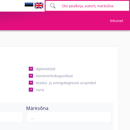
Intranet
diplomitööd
konverentsikogumikud
teadus- ja arengutegevuse aruanded
varia
Märksõna