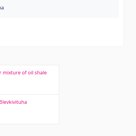
na
 mixture of oil shale
õlevkivituha