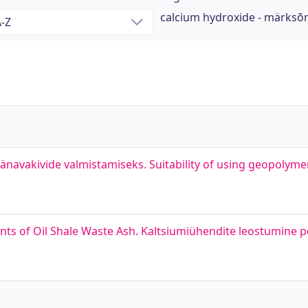
calcium hydroxide - märksõ
navakivide valmistamiseks. Suitability of using geopolymer
ts of Oil Shale Waste Ash. Kaltsiumiühendite leostumine p