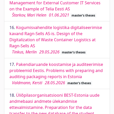
Management for External Customer IT Services
on the Example of Telia Eesti AS
Štarkov, Mari Helen
01.06.2021
master's theses
16.
Kogumisvahendite logistika digitaliseerimise
kavand Ragn-Sells AS-is. Design of the
Digitalization of Waste Container Logistics at
Ragn-Sells AS
Tinkus, Merlin
29.05.2026
master's theses
17.
Pakendiaruande koostamise ja auditeerimise
probleemid Eestis. Problems with preparing and
auditing packaging reports in Estonia
Valdmann, Kersti
28.05.2026
master's theses
18.
Üliõpilasorganisatsiooni BEST-Estonia uude
andmebaasi andmete ülekandmise
ettevalmistamine. Preparation for the data
transfer to the new database of the student