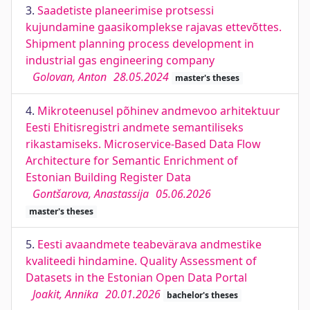
3.
Saadetiste planeerimise protsessi
kujundamine gaasikomplekse rajavas ettevõttes.
Shipment planning process development in
industrial gas engineering company
Golovan, Anton
28.05.2024
master's theses
4.
Mikroteenusel põhinev andmevoo arhitektuur
Eesti Ehitisregistri andmete semantiliseks
rikastamiseks. Microservice-Based Data Flow
Architecture for Semantic Enrichment of
Estonian Building Register Data
Gontšarova, Anastassija
05.06.2026
master's theses
5.
Eesti avaandmete teabevärava andmestike
kvaliteedi hindamine. Quality Assessment of
Datasets in the Estonian Open Data Portal
Joakit, Annika
20.01.2026
bachelor's theses