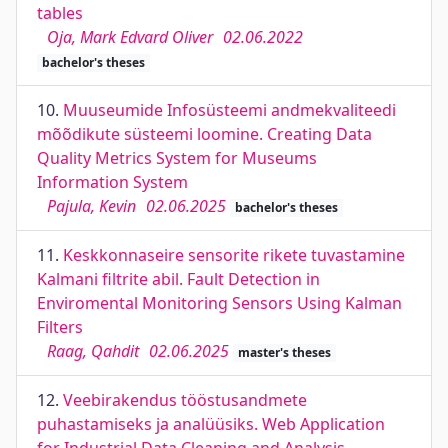
tables
Oja, Mark Edvard Oliver
02.06.2022
bachelor's theses
10.
Muuseumide Infosüsteemi andmekvaliteedi
mõõdikute süsteemi loomine. Creating Data
Quality Metrics System for Museums
Information System
Pajula, Kevin
02.06.2025
bachelor's theses
11.
Keskkonnaseire sensorite rikete tuvastamine
Kalmani filtrite abil. Fault Detection in
Enviromental Monitoring Sensors Using Kalman
Filters
Raag, Qahdit
02.06.2025
master's theses
12.
Veebirakendus tööstusandmete
puhastamiseks ja analüüsiks. Web Application