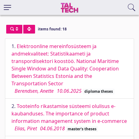
items found: 18
1.
Elektroonline mereinfosüsteem ja
andmekvaliteet: Statistikaameti ja
transpordisektori koostöö. National Maritime
Single Window and Data Quality: Cooperation
Between Statistics Estonia and the
Transportation Sector
Berendsen, Anette
10.06.2025
diploma theses
2.
Tooteinfo rikastamise süsteemi olulisus e-
kaubanduses. The importance of product
information management system in e-commerce
Elias, Piret
04.06.2018
master's theses