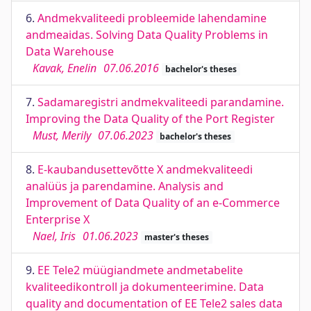
6.
Andmekvaliteedi probleemide lahendamine
andmeaidas. Solving Data Quality Problems in
Data Warehouse
Kavak, Enelin
07.06.2016
bachelor's theses
7.
Sadamaregistri andmekvaliteedi parandamine.
Improving the Data Quality of the Port Register
Must, Merily
07.06.2023
bachelor's theses
8.
E-kaubandusettevõtte X andmekvaliteedi
analüüs ja parendamine. Analysis and
Improvement of Data Quality of an e-Commerce
Enterprise X
Nael, Iris
01.06.2023
master's theses
9.
EE Tele2 müügiandmete andmetabelite
kvaliteedikontroll ja dokumenteerimine. Data
quality and documentation of EE Tele2 sales data