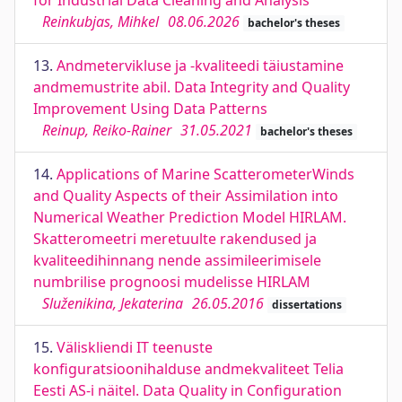
for Industrial Data Cleaning and Analysis
Reinkubjas, Mihkel
08.06.2026
bachelor's theses
13.
Andmetervikluse ja -kvaliteedi täiustamine
andmemustrite abil. Data Integrity and Quality
Improvement Using Data Patterns
Reinup, Reiko-Rainer
31.05.2021
bachelor's theses
14.
Applications of Marine ScatterometerWinds
and Quality Aspects of their Assimilation into
Numerical Weather Prediction Model HIRLAM.
Skatteromeetri meretuulte rakendused ja
kvaliteedihinnang nende assimileerimisele
numbrilise prognoosi mudelisse HIRLAM
Služenikina, Jekaterina
26.05.2016
dissertations
15.
Väliskliendi IT teenuste
konfiguratsioonihalduse andmekvaliteet Telia
Eesti AS-i näitel. Data Quality in Configuration