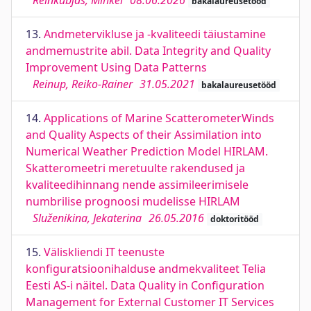
Reinkubjas, Mihkel
08.06.2026
bakalaureusetööd
13.
Andmetervikluse ja -kvaliteedi täiustamine
andmemustrite abil. Data Integrity and Quality
Improvement Using Data Patterns
Reinup, Reiko-Rainer
31.05.2021
bakalaureusetööd
14.
Applications of Marine ScatterometerWinds
and Quality Aspects of their Assimilation into
Numerical Weather Prediction Model HIRLAM.
Skatteromeetri meretuulte rakendused ja
kvaliteedihinnang nende assimileerimisele
numbrilise prognoosi mudelisse HIRLAM
Služenikina, Jekaterina
26.05.2016
doktoritööd
15.
Väliskliendi IT teenuste
konfiguratsioonihalduse andmekvaliteet Telia
Eesti AS-i näitel. Data Quality in Configuration
Management for External Customer IT Services