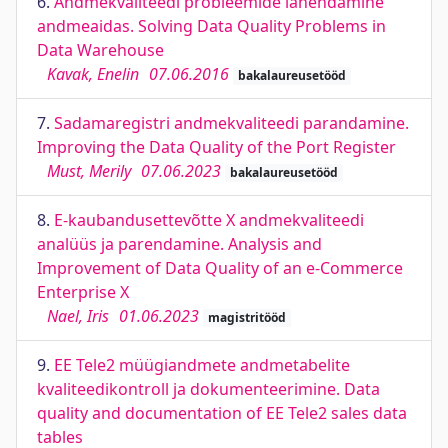
6.
Andmekvaliteedi probleemide lahendamine
andmeaidas. Solving Data Quality Problems in
Data Warehouse
Kavak, Enelin
07.06.2016
bakalaureusetööd
7.
Sadamaregistri andmekvaliteedi parandamine.
Improving the Data Quality of the Port Register
Must, Merily
07.06.2023
bakalaureusetööd
8.
E-kaubandusettevõtte X andmekvaliteedi
analüüs ja parendamine. Analysis and
Improvement of Data Quality of an e-Commerce
Enterprise X
Nael, Iris
01.06.2023
magistritööd
9.
EE Tele2 müügiandmete andmetabelite
kvaliteedikontroll ja dokumenteerimine. Data
quality and documentation of EE Tele2 sales data
tables