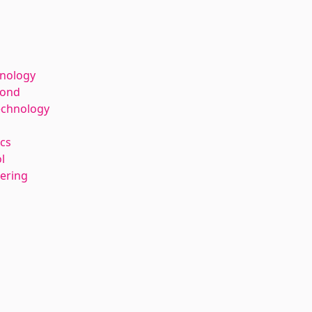
hnology
kond
echnology
cs
l
eering