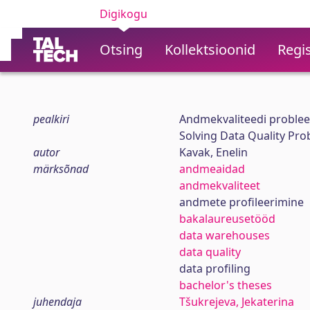
Digikogu
Otsing
Kollektsioonid
Regis
pealkiri
Andmekvaliteedi proble
Solving Data Quality Pr
autor
Kavak, Enelin
märksõnad
andmeaidad
andmekvaliteet
andmete profileerimine
bakalaureusetööd
data warehouses
data quality
data profiling
bachelor's theses
juhendaja
Tšukrejeva, Jekaterina