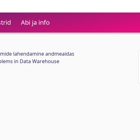
trid
Abi ja info
emide lahendamine andmeaidas
oblems in Data Warehouse