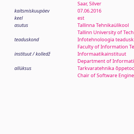
Saar, Silver
kaitsmiskuupäev
07.06.2016
keel
est
asutus
Tallinna Tehnikaülikool
Tallinn University of Tec
teaduskond
Infotehnoloogia teadus
Faculty of Information T
instituut / kolledž
Informaatikainstituut
Department of Informati
allüksus
Tarkvaratehnika õppetoo
Chair of Software Engin