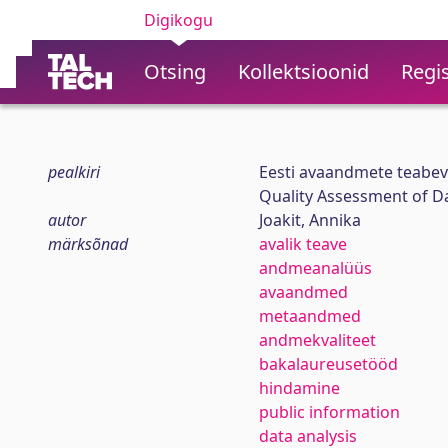
Digikogu
Otsing
Kollektsioonid
Regis
pealkiri
Eesti avaandmete teabev
Quality Assessment of Da
autor
Joakit, Annika
märksõnad
avalik teave
andmeanalüüs
avaandmed
metaandmed
andmekvaliteet
bakalaureusetööd
hindamine
public information
data analysis