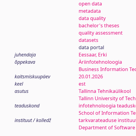
open data
metadata
data quality
bachelor's theses
quality assessment
datasets
data portal
juhendaja
Eessaar, Erki
õppekava
Äriinfotehnoloogia
Business Information Te
kaitsmiskuupäev
20.01.2026
keel
est
asutus
Tallinna Tehnikaülikool
Tallinn University of Tec
teaduskond
infotehnoloogia teadus
School of Information T
instituut / kolledž
tarkvarateaduse instituu
Department of Software