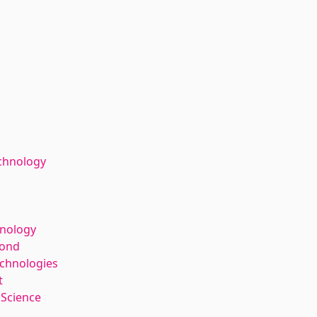
chnology
hnology
kond
echnologies
t
 Science