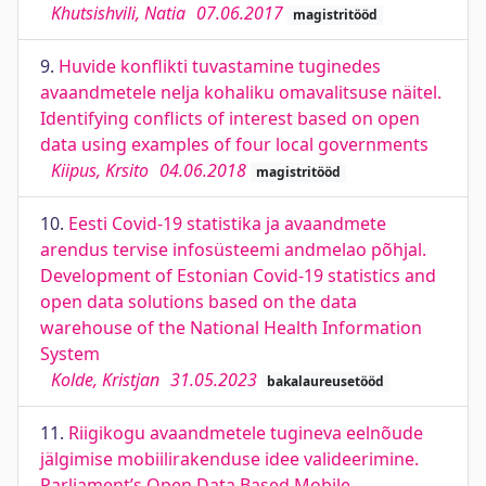
Khutsishvili, Natia
07.06.2017
magistritööd
9.
Huvide konflikti tuvastamine tuginedes
avaandmetele nelja kohaliku omavalitsuse näitel.
Identifying conflicts of interest based on open
data using examples of four local governments
Kiipus, Krsito
04.06.2018
magistritööd
10.
Eesti Covid-19 statistika ja avaandmete
arendus tervise infosüsteemi andmelao põhjal.
Development of Estonian Covid-19 statistics and
open data solutions based on the data
warehouse of the National Health Information
System
Kolde, Kristjan
31.05.2023
bakalaureusetööd
11.
Riigikogu avaandmetele tugineva eelnõude
jälgimise mobiilirakenduse idee valideerimine.
Parliament’s Open Data Based Mobile