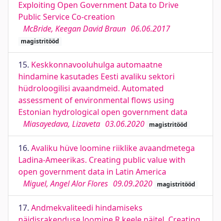
Exploiting Open Government Data to Drive
Public Service Co-creation
McBride, Keegan David Braun
06.06.2017
magistritööd
15.
Keskkonnavooluhulga automaatne
hindamine kasutades Eesti avaliku sektori
hüdroloogilisi avaandmeid. Automated
assessment of environmental flows using
Estonian hydrological open government data
Miasayedava, Lizaveta
03.06.2020
magistritööd
16.
Avaliku hüve loomine riiklike avaandmetega
Ladina-Ameerikas. Creating public value with
open government data in Latin America
Miguel, Angel Alor Flores
09.09.2020
magistritööd
17.
Andmekvaliteedi hindamiseks
näidisrakenduse loomine R keele näitel. Creating