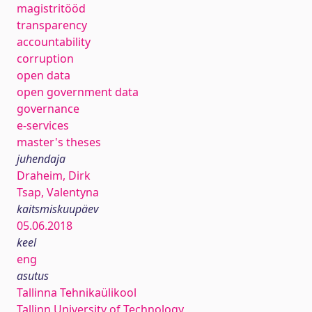
magistritööd
transparency
accountability
corruption
open data
open government data
governance
e-services
master's theses
juhendaja
Draheim, Dirk
Tsap, Valentyna
kaitsmiskuupäev
05.06.2018
keel
eng
asutus
Tallinna Tehnikaülikool
Tallinn University of Technology