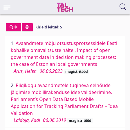
Kirjeid leitud: 5
1.
Avaandmete mõju otsustusprotsessidele Eesti
kohalike omavalitsuste näitel. Impact of open
government data in decision making processes:
the case of Estonian local governments
Arus, Helen
06.06.2023
magistritööd
2.
Riigikogu avaandmetele tugineva eelnõude
jälgimise mobiilirakenduse idee valideerimine.
Parliament’s Open Data Based Mobile
Application for Tracking Parliament Drafts – Idea
Validation
Laidoja, Kadi
06.06.2019
magistritööd