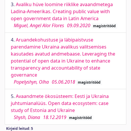
3.
Avaliku hüve loomine riiklike avaandmetega
Ladina-Ameerikas. Creating public value with
open government data in Latin America
Miguel, Angel Alor Flores
09.09.2020
magistritööd
4.
Aruandekohustuse ja läbipaistvuse
parendamine Ukraina avalikus valitsemises
kasutades avatud andmebaase. Leveraging the
potential of open data in Ukraine to enhance
transparency and accountability of state
governance
Popelyshyn, Olha
05.06.2018
magistritööd
5.
Avaandmete ökosüsteem: Eesti ja Ukraina
juhtumianalüüs. Open data ecosystem: case
study of Estonia and Ukraine
Shysh, Diana
18.12.2019
magistritööd
Kirjeid leitud: 5