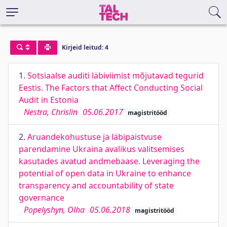
Kirjeid leitud: 4
1.
Sotsiaalse auditi läbiviimist mõjutavad tegurid
Eestis. The Factors that Affect Conducting Social
Audit in Estonia
Nestra, Chrislin
05.06.2017
magistritööd
2.
Aruandekohustuse ja läbipaistvuse
parendamine Ukraina avalikus valitsemises
kasutades avatud andmebaase. Leveraging the
potential of open data in Ukraine to enhance
transparency and accountability of state
governance
Popelyshyn, Olha
05.06.2018
magistritööd