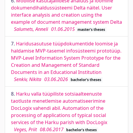
6.
Mobiilse kasutajaliidese analüüs ja loomine
dokumendihaldussüsteemi Delta näitel. User
interface analysis and creation using the
example of document management system Delta
Salumets, Anneli
01.06.2015
master's theses
7.
Haridusasutuse tüüpdokumentide loomise ja
haldamise MVP-tasemel infosüsteemi prototüüp.
MVP-Level Information System Prototype for the
Creation and Management of Standard
Documents in an Educational Institution
Senkiv, Nikita
03.06.2026
bachelor's theses
8.
Harku valla tüüpiliste sotsiaalteenuste
taotluste menetlemise automatiseerimine
DocLogix vahendi abil. Automation of the
processing of applications of typical social
services of the Harku parish with DocLogix
Veges, Priit
08.06.2017
bachelor's theses