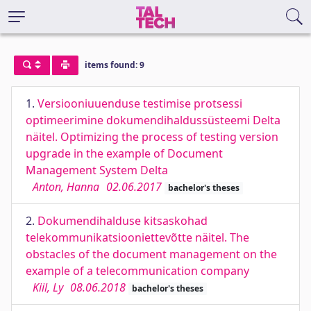
items found: 9
1.
Versiooniuuenduse testimise protsessi
optimeerimine dokumendihaldussüsteemi Delta
näitel. Optimizing the process of testing version
upgrade in the example of Document
Management System Delta
Anton, Hanna
02.06.2017
bachelor's theses
2.
Dokumendihalduse kitsaskohad
telekommunikatsiooniettevõtte näitel. The
obstacles of the document management on the
example of a telecommunication company
Kiil, Ly
08.06.2018
bachelor's theses