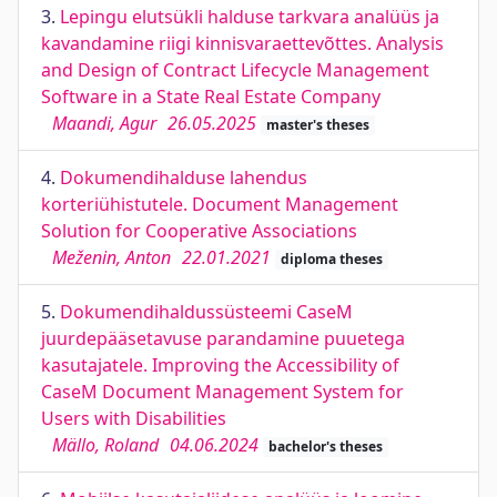
3.
Lepingu elutsükli halduse tarkvara analüüs ja
kavandamine riigi kinnisvaraettevõttes. Analysis
and Design of Contract Lifecycle Management
Software in a State Real Estate Company
Maandi, Agur
26.05.2025
master's theses
4.
Dokumendihalduse lahendus
korteriühistutele. Document Management
Solution for Cooperative Associations
Meženin, Anton
22.01.2021
diploma theses
5.
Dokumendihaldussüsteemi CaseM
juurdepääsetavuse parandamine puuetega
kasutajatele. Improving the Accessibility of
CaseM Document Management System for
Users with Disabilities
Mällo, Roland
04.06.2024
bachelor's theses