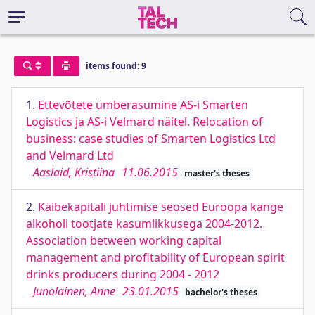
items found: 9
1.
Ettevõtete ümberasumine AS-i Smarten
Logistics ja AS-i Velmard näitel. Relocation of
business: case studies of Smarten Logistics Ltd
and Velmard Ltd
Aaslaid, Kristiina
11.06.2015
master's theses
2.
Käibekapitali juhtimise seosed Euroopa kange
alkoholi tootjate kasumlikkusega 2004-2012.
Association between working capital
management and profitability of European spirit
drinks producers during 2004 - 2012
Junolainen, Anne
23.01.2015
bachelor's theses