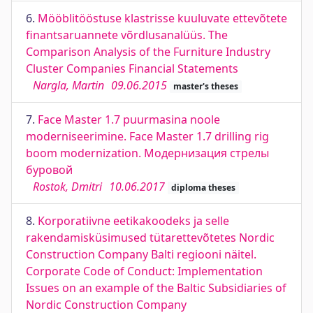
6.
Mööblitööstuse klastrisse kuuluvate ettevõtete
finantsaruannete võrdlusanalüüs. The
Comparison Analysis of the Furniture Industry
Cluster Companies Financial Statements
Nargla, Martin
09.06.2015
master's theses
7.
Face Master 1.7 puurmasina noole
moderniseerimine. Face Master 1.7 drilling rig
boom modernization. Модернизация стрелы
буровой
Rostok, Dmitri
10.06.2017
diploma theses
8.
Korporatiivne eetikakoodeks ja selle
rakendamisküsimused tütarettevõtetes Nordic
Construction Company Balti regiooni näitel.
Corporate Code of Conduct: Implementation
Issues on an example of the Baltic Subsidiaries of
Nordic Construction Company