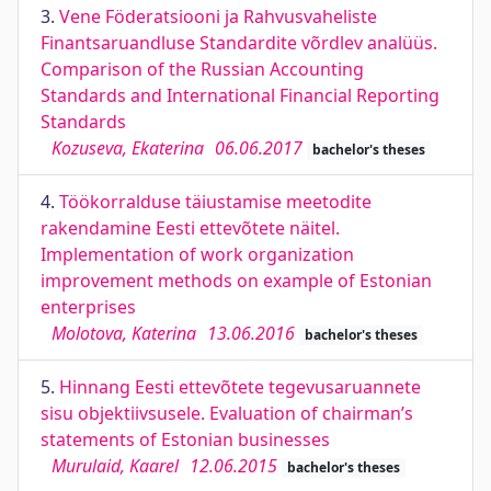
3.
Vene Föderatsiooni ja Rahvusvaheliste
Finantsaruandluse Standardite võrdlev analüüs.
Comparison of the Russian Accounting
Standards and International Financial Reporting
Standards
Kozuseva, Ekaterina
06.06.2017
bachelor's theses
4.
Töökorralduse täiustamise meetodite
rakendamine Eesti ettevõtete näitel.
Implementation of work organization
improvement methods on example of Estonian
enterprises
Molotova, Katerina
13.06.2016
bachelor's theses
5.
Hinnang Eesti ettevõtete tegevusaruannete
sisu objektiivsusele. Evaluation of chairman’s
statements of Estonian businesses
Murulaid, Kaarel
12.06.2015
bachelor's theses