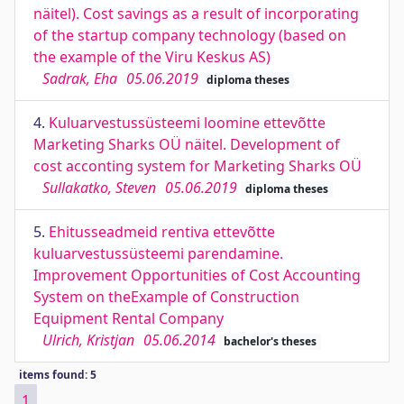
näitel). Cost savings as a result of incorporating
of the startup company technology (based on
the example of the Viru Keskus AS)
Sadrak, Eha
05.06.2019
diploma theses
4.
Kuluarvestussüsteemi loomine ettevõtte
Marketing Sharks OÜ näitel. Development of
cost acconting system for Marketing Sharks OÜ
Sullakatko, Steven
05.06.2019
diploma theses
5.
Ehitusseadmeid rentiva ettevõtte
kuluarvestussüsteemi parendamine.
Improvement Opportunities of Cost Accounting
System on theExample of Construction
Equipment Rental Company
Ulrich, Kristjan
05.06.2014
bachelor's theses
items found: 5
1