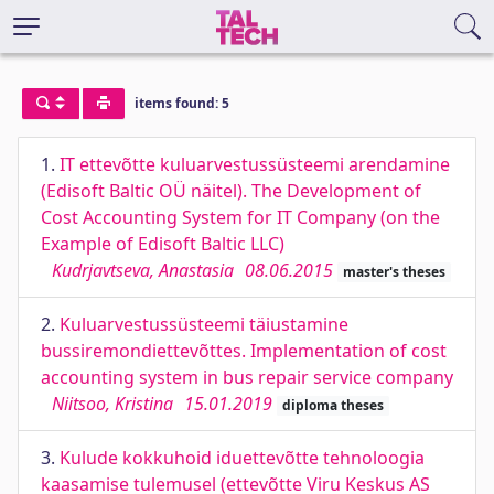
items found: 5
1.
IT ettevõtte kuluarvestussüsteemi arendamine
(Edisoft Baltic OÜ näitel). The Development of
Cost Accounting System for IT Company (on the
Example of Edisoft Baltic LLC)
Kudrjavtseva, Anastasia
08.06.2015
master's theses
2.
Kuluarvestussüsteemi täiustamine
bussiremondiettevõttes. Implementation of cost
accounting system in bus repair service company
Niitsoo, Kristina
15.01.2019
diploma theses
3.
Kulude kokkuhoid iduettevõtte tehnoloogia
kaasamise tulemusel (ettevõtte Viru Keskus AS