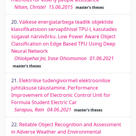
Nilsen, Christel
15.06.2015
master's theses
20.
Väikese energiatarbega teadlik objektide
klassifikatsioon servapõhisel TPU-l, kasutades
sügavat närvivõrku. Low Power Aware Object
Classification on Edge Based TPU Using Deep
Neural Network
Ohiokpehai Jnr, Irase Ohiomomon
01.06.2021
master's theses
21.
Elektrilise tudengivormeli elektroonilise
juhtüksuse täiustamine. Performance
Improvement of Electronic Control Unit for
Formula Student Electric Car
Sarapuu, Rain
04.06.2021
master's theses
22.
Reliable Object Recognition and Assessment
in Adverse Weather and Environmental