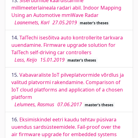
13.
Siseruumide kaardistamine
millimeeterlaineala radari abil. Indoor Mapping
Using an Automotive mmWave Radar
Laanemets, Karl
27.05.2019
master's theses
14.
TalTechi isesõitva auto kontrollerite tarkvara
uuendamine. Firmware upgrade solution for
TalTech self-driving car controllers
Lass, Keijo
15.01.2019
master's theses
15.
Vabavaraliste IoT pilveplatvormide võrdlus ja
valitud platvormi rakendamine. Comparison of
IoT cloud platforms and application of a chosen
platform
Lelumees, Rasmus
07.06.2017
master's theses
16.
Eksimiskindel eetri kaudu tehtav püsivara
uuendus sardsüsteemidele. Fail-proof over the
air firmware upgrade for embedded systems