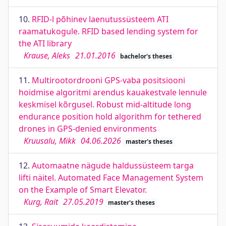
10.
RFID-l põhinev laenutussüsteem ATI
raamatukogule. RFID based lending system for
the ATI library
Krause, Aleks
21.01.2016
bachelor's theses
11.
Multirootordrooni GPS-vaba positsiooni
hoidmise algoritmi arendus kauakestvale lennule
keskmisel kõrgusel. Robust mid-altitude long
endurance position hold algorithm for tethered
drones in GPS-denied environments
Kruusalu, Mikk
04.06.2026
master's theses
12.
Automaatne nägude haldussüsteem targa
lifti näitel. Automated Face Management System
on the Example of Smart Elevator.
Kurg, Rait
27.05.2019
master's theses