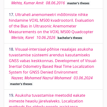
Mehta, Kumar Amit
08.06.2016
master's theses
17.
Ultraheli anemomeetri mõõtmiste nihke
hindamine VOXL M500 kvadrootoril. Evaluation
of the Bias in Ultrasonic Anemometer
Measurements on the VOXL M500 Quadcopter
Meriste, Karel
10.06.2026
bachelor's theses
18.
Visuaal-intersiaal-põhise reaalajas asukoha
tuvastamise süsteemi arendus kasutamiseks
GNSS vabas keskkonnas. Development of Visual-
Inertial Odometry Based Real Time Localization
System for GNSS Denied Environment
Nazeer, Mohamed Nazrul Mohamed
03.06.2024
master's theses
19.
Asukoha tuvastamise meetodid eakate
inimeste heaolu järelvalveks. Localization
methods for elderly people assistance