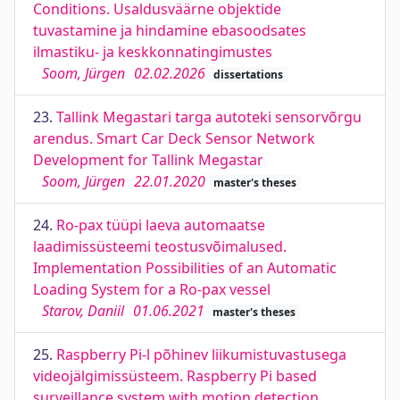
Conditions. Usaldusväärne objektide
tuvastamine ja hindamine ebasoodsates
ilmastiku- ja keskkonnatingimustes
Soom, Jürgen
02.02.2026
dissertations
23.
Tallink Megastari targa autoteki sensorvõrgu
arendus. Smart Car Deck Sensor Network
Development for Tallink Megastar
Soom, Jürgen
22.01.2020
master's theses
24.
Ro-pax tüüpi laeva automaatse
laadimissüsteemi teostusvõimalused.
Implementation Possibilities of an Automatic
Loading System for a Ro-pax vessel
Starov, Daniil
01.06.2021
master's theses
25.
Raspberry Pi-l põhinev liikumistuvastusega
videojälgimissüsteem. Raspberry Pi based
surveillance system with motion detection