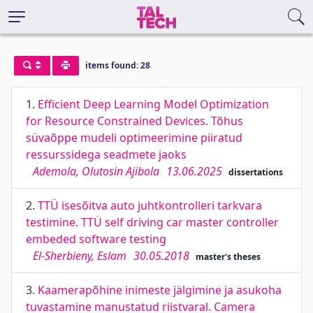
items found: 28
1.
Efficient Deep Learning Model Optimization
for Resource Constrained Devices. Tõhus
süvaõppe mudeli optimeerimine piiratud
ressurssidega seadmete jaoks
Ademola, Olutosin Ajibola
13.06.2025
dissertations
2.
TTÜ isesõitva auto juhtkontrolleri tarkvara
testimine. TTÜ self driving car master controller
embeded software testing
El-Sherbieny, Eslam
30.05.2018
master's theses
3.
Kaamerapõhine inimeste jälgimine ja asukoha
tuvastamine manustatud riistvaral. Camera