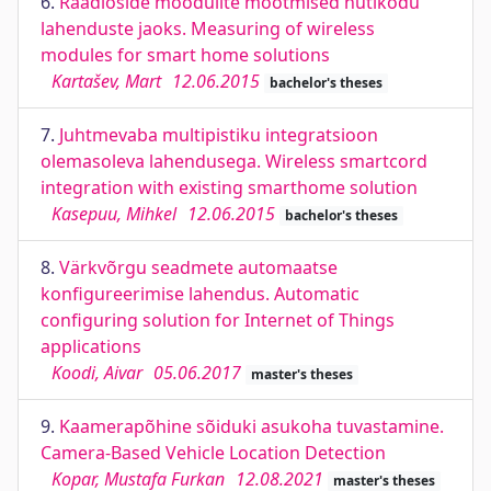
6.
Raadioside moodulite mõõtmised nutikodu
lahenduste jaoks. Measuring of wireless
modules for smart home solutions
Kartašev, Mart
12.06.2015
bachelor's theses
7.
Juhtmevaba multipistiku integratsioon
olemasoleva lahendusega. Wireless smartcord
integration with existing smarthome solution
Kasepuu, Mihkel
12.06.2015
bachelor's theses
8.
Värkvõrgu seadmete automaatse
konfigureerimise lahendus. Automatic
configuring solution for Internet of Things
applications
Koodi, Aivar
05.06.2017
master's theses
9.
Kaamerapõhine sõiduki asukoha tuvastamine.
Camera-Based Vehicle Location Detection
Kopar, Mustafa Furkan
12.08.2021
master's theses