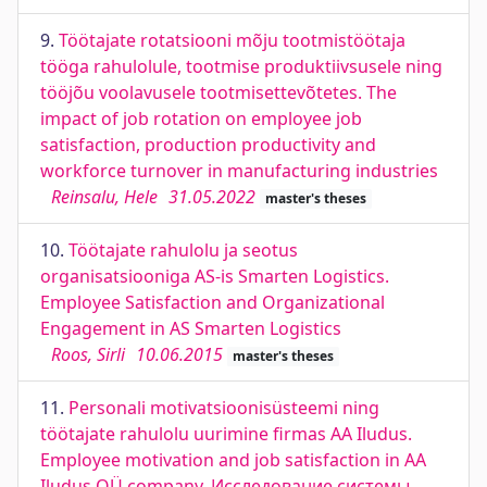
9.
Töötajate rotatsiooni mõju tootmistöötaja
tööga rahulolule, tootmise produktiivsusele ning
tööjõu voolavusele tootmisettevõtetes. The
impact of job rotation on employee job
satisfaction, production productivity and
workforce turnover in manufacturing industries
Reinsalu, Hele
31.05.2022
master's theses
10.
Töötajate rahulolu ja seotus
organisatsiooniga AS-is Smarten Logistics.
Employee Satisfaction and Organizational
Engagement in AS Smarten Logistics
Roos, Sirli
10.06.2015
master's theses
11.
Personali motivatsioonisüsteemi ning
töötajate rahulolu uurimine firmas AA Iludus.
Employee motivation and job satisfaction in AA
Iludus OÜ company. Исследование системы