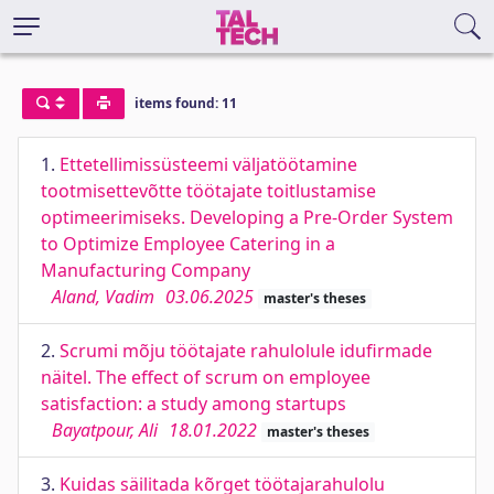
items found: 11
1.
Ettetellimissüsteemi väljatöötamine
tootmisettevõtte töötajate toitlustamise
optimeerimiseks. Developing a Pre-Order System
to Optimize Employee Catering in a
Manufacturing Company
Aland, Vadim
03.06.2025
master's theses
2.
Scrumi mõju töötajate rahulolule idufirmade
näitel. The effect of scrum on employee
satisfaction: a study among startups
Bayatpour, Ali
18.01.2022
master's theses
3.
Kuidas säilitada kõrget töötajarahulolu