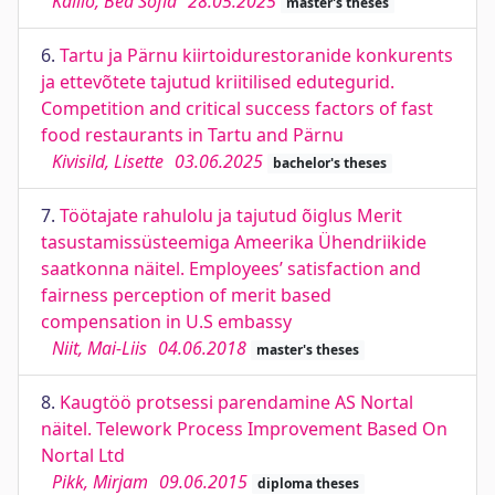
Kallio, Bea Sofia
28.05.2025
master's theses
6.
Tartu ja Pärnu kiirtoidurestoranide konkurents
ja ettevõtete tajutud kriitilised edutegurid.
Competition and critical success factors of fast
food restaurants in Tartu and Pärnu
Kivisild, Lisette
03.06.2025
bachelor's theses
7.
Töötajate rahulolu ja tajutud õiglus Merit
tasustamissüsteemiga Ameerika Ühendriikide
saatkonna näitel. Employees’ satisfaction and
fairness perception of merit based
compensation in U.S embassy
Niit, Mai-Liis
04.06.2018
master's theses
8.
Kaugtöö protsessi parendamine AS Nortal
näitel. Telework Process Improvement Based On
Nortal Ltd
Pikk, Mirjam
09.06.2015
diploma theses