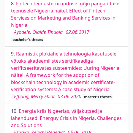
8.
Fintech teenusteturunduse mõju panganduse
teenusele Nigeeria näitel. Effect of Fintech
Services on Marketing and Banking Services in
Nigeria
Ayodele, Olaide Tinuola
02.06.2017
bachelor's theses
9.
Raamistik plokiahela tehnoloogia kasutusele
võtuks akadeemilistes sertifikaadiga
verifitseeritavates süsteemides: Uuring Nigeeria
näitel. A framework for the adoption of
blockchain technology in academic certificate-
verification systems: A case study of Nigeria
Effiong, Mercy Ebiot
03.06.2020
master's theses
10.
Energia kriis Nigeerias, väljakutsed ja
lahendused. Energuy Crisis in Nigeria, Challenges
and Solutions
Ezurike, Kelechi Benedict
05.06.2019