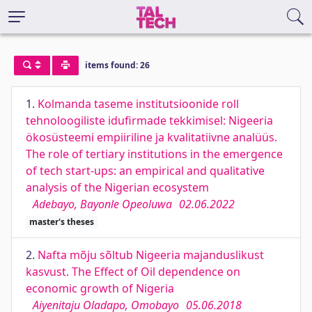
items found: 26
1.
Kolmanda taseme institutsioonide roll
tehnoloogiliste idufirmade tekkimisel: Nigeeria
ökosüsteemi empiiriline ja kvalitatiivne analüüs.
The role of tertiary institutions in the emergence
of tech start-ups: an empirical and qualitative
analysis of the Nigerian ecosystem
Adebayo, Bayonle Opeoluwa
02.06.2022
master's theses
2.
Nafta mõju sõltub Nigeeria majanduslikust
kasvust. The Effect of Oil dependence on
economic growth of Nigeria
Aiyenitaju Oladapo, Omobayo
05.06.2018