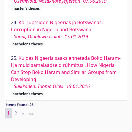
Osemwota, Nosakhare Jefferson
07.06.2019
master's theses
24.
Korruptsioon Nigeerias ja Botswanas.
Corruption in Nigeria and Botswana
Sanni, Olaoluwa Isaiah
15.01.2019
bachelor's theses
25.
Kuidas Nigeeria saaks ennetada Boko Haram-
i ja muid samalaadseid rühmitusi. How Nigeria
Can Stop Boko Haram and Similar Groups from
Developing
Suikkanen, Tuomo Olavi
19.01.2016
bachelor's theses
items found: 26
1
2
»
Next
»»
Last