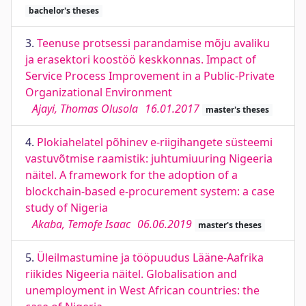
bachelor's theses
3.
Teenuse protsessi parandamise mõju avaliku
ja erasektori koostöö keskkonnas. Impact of
Service Process Improvement in a Public-Private
Organizational Environment
Ajayi, Thomas Olusola
16.01.2017
master's theses
4.
Plokiahelatel põhinev e-riigihangete süsteemi
vastuvõtmise raamistik: juhtumiuuring Nigeeria
näitel. A framework for the adoption of a
blockchain-based e-procurement system: a case
study of Nigeria
Akaba, Temofe Isaac
06.06.2019
master's theses
5.
Üleilmastumine ja tööpuudus Lääne-Aafrika
riikides Nigeeria näitel. Globalisation and
unemployment in West African countries: the