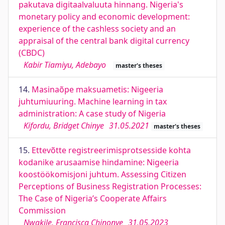
pakutava digitaalvaluuta hinnang. Nigeria's
monetary policy and economic development:
experience of the cashless society and an
appraisal of the central bank digital currency
(CBDC)
Kabir Tiamiyu, Adebayo
master's theses
14.
Masinaõpe maksuametis: Nigeeria
juhtumiuuring. Machine learning in tax
administration: A case study of Nigeria
Kifordu, Bridget Chinye
31.05.2021
master's theses
15.
Ettevõtte registreerimisprotsesside kohta
kodanike arusaamise hindamine: Nigeeria
koostöökomisjoni juhtum. Assessing Citizen
Perceptions of Business Registration Processes:
The Case of Nigeria’s Cooperate Affairs
Commission
Nwakile, Francisca Chinonye
31.05.2023