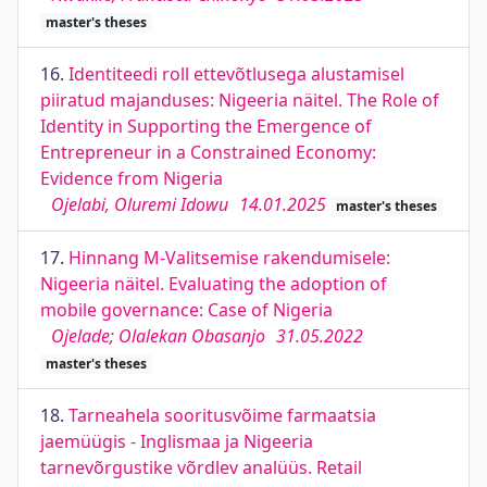
master's theses
16.
Identiteedi roll ettevõtlusega alustamisel
piiratud majanduses: Nigeeria näitel. The Role of
Identity in Supporting the Emergence of
Entrepreneur in a Constrained Economy:
Evidence from Nigeria
Ojelabi, Oluremi Idowu
14.01.2025
master's theses
17.
Hinnang M-Valitsemise rakendumisele:
Nigeeria näitel. Evaluating the adoption of
mobile governance: Case of Nigeria
Ojelade; Olalekan Obasanjo
31.05.2022
master's theses
18.
Tarneahela sooritusvõime farmaatsia
jaemüügis - Inglismaa ja Nigeeria
tarnevõrgustike võrdlev analüüs. Retail