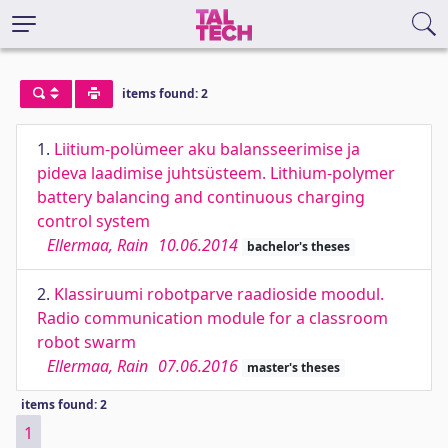
items found: 2
1.
Liitium-polümeer aku balansseerimise ja
pideva laadimise juhtsüsteem. Lithium-polymer
battery balancing and continuous charging
control system
Ellermaa, Rain
10.06.2014
bachelor's theses
2.
Klassiruumi robotparve raadioside moodul.
Radio communication module for a classroom
robot swarm
Ellermaa, Rain
07.06.2016
master's theses
items found: 2
1