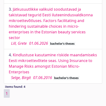
3.
Jätkusuutlikke valikuid soodustavad ja
takistavad tegurid Eesti iluteenindusvaldkonna
mikroettevõtluses. Factors facilitating and
hindering sustainable choices in micro-
enterprises in the Estonian beauty services
sector
Lill, Grete
01.06.2026
bachelor's theses
4.
Kindlustuse kasutamine riskide maandamiseks
Eesti mikroettevõtete seas. Using Insurance to
Manage Risks amongst Estonian Micro-
Enterprises
Selge, Birgit
07.06.2016
bachelor's theses
items found: 4
1