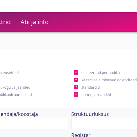
trid
Abi ja info
ureusetööd
digiteeritud perioodika
kaitsmisele minevad doktoritööd
ukogu väljaanded
standardid
ülikooli toimetised
uuringuaruanded
hendaja/koostaja
Struktuuriüksus
Register