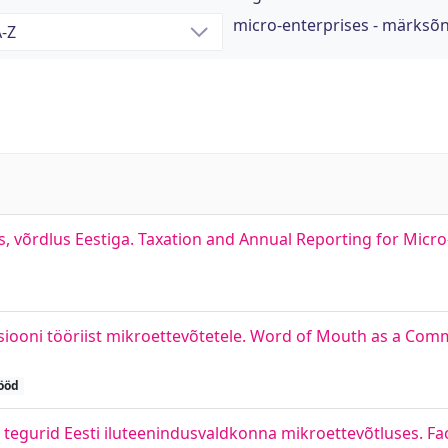
micro-enterprises - märksõ
 võrdlus Eestiga. Taxation and Annual Reporting for Micro-
ooni tööriist mikroettevõtetele. Word of Mouth as a Com
ööd
 tegurid Eesti iluteenindusvaldkonna mikroettevõtluses. Fac