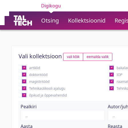
Digikogu
Otsing
Kollektsioonid
Regis
Vali kollektsioon
vali kõik
eemalda valik
artiklid
bakala
doktoritööd
IOP
magistritööd
raamat
Tehnikaülikooli ajalugu
Tehnika
õpikud ja õppevahendid
Pealkiri
Autor/ju
Aasta
Reasta