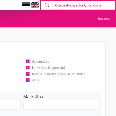
Intranet
diplomitööd
konverentsikogumikud
teadus- ja arengutegevuse aruanded
varia
Märksõna