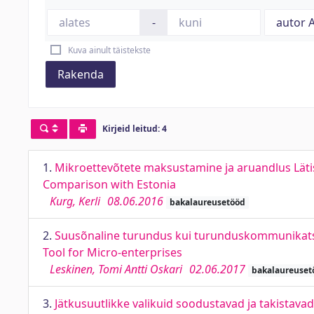
-
Kuva ainult täistekste
Rakenda
Kirjeid leitud: 4
1.
Mikroettevõtete maksustamine ja aruandlus Lätis,
Comparison with Estonia
Kurg, Kerli
08.06.2016
bakalaureusetööd
2.
Suusõnaline turundus kui turunduskommunikatsi
Tool for Micro-enterprises
Leskinen, Tomi Antti Oskari
02.06.2017
bakalaureuset
3.
Jätkusuutlikke valikuid soodustavad ja takistavad