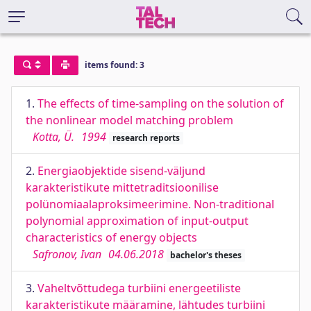
items found: 3
1.
The effects of time-sampling on the solution of
the nonlinear model matching problem
Kotta, Ü.
1994
research reports
2.
Energiaobjektide sisend-väljund
karakteristikute mittetraditsioonilise
polünomiaalaproksimeerimine. Non-traditional
polynomial approximation of input-output
characteristics of energy objects
Safronov, Ivan
04.06.2018
bachelor's theses
3.
Vaheltvõttudega turbiini energeetiliste
karakteristikute määramine, lähtudes turbiini