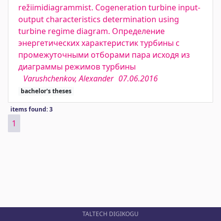
režiimidiagrammist. Cogeneration turbine input-
output characteristics determination using
turbine regime diagram. Определение
энергетических характеристик турбины с
промежуточными отборами пара исходя из
диаграммы режимов турбины
Varushchenkov, Alexander
07.06.2016
bachelor's theses
items found: 3
1
TALTECH DIGIKOGU