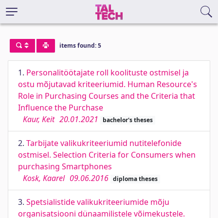
items found: 5
1.
Personalitöötajate roll koolituste ostmisel ja
ostu mõjutavad kriteeriumid. Human Resource's
Role in Purchasing Courses and the Criteria that
Influence the Purchase
Kaur, Keit
20.01.2021
bachelor's theses
2.
Tarbijate valikukriteeriumid nutitelefonide
ostmisel. Selection Criteria for Consumers when
purchasing Smartphones
Kosk, Kaarel
09.06.2016
diploma theses
3.
Spetsialistide valikukriteeriumide mõju
organisatsiooni dünaamilistele võimekustele.