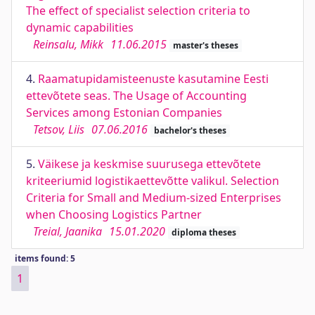
The effect of specialist selection criteria to
dynamic capabilities
Reinsalu, Mikk
11.06.2015
master's theses
4.
Raamatupidamisteenuste kasutamine Eesti
ettevõtete seas. The Usage of Accounting
Services among Estonian Companies
Tetsov, Liis
07.06.2016
bachelor's theses
5.
Väikese ja keskmise suurusega ettevõtete
kriteeriumid logistikaettevõtte valikul. Selection
Criteria for Small and Medium-sized Enterprises
when Choosing Logistics Partner
Treial, Jaanika
15.01.2020
diploma theses
items found: 5
1