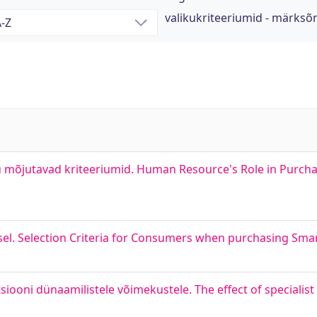
valikukriteeriumid - märksõ
ostu mõjutavad kriteeriumid. Human Resource's Role in Purch
misel. Selection Criteria for Consumers when purchasing Sm
iooni dünaamilistele võimekustele. The effect of specialist s