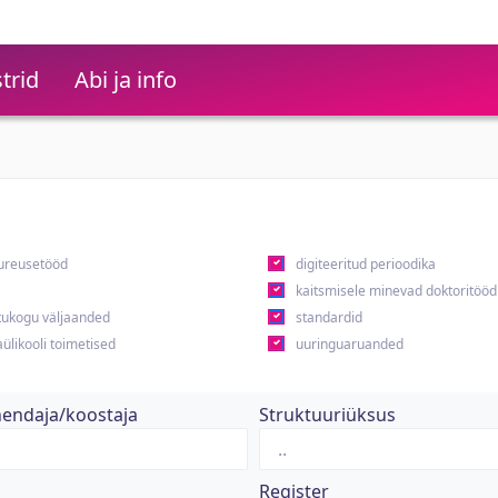
trid
Abi ja info
ureusetööd
digiteeritud perioodika
kaitsmisele minevad doktoritööd
ukogu väljaanded
standardid
ülikooli toimetised
uuringuaruanded
hendaja/koostaja
Struktuuriüksus
Register