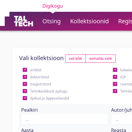
Digikogu
Otsing
Kollektsioonid
Regis
Vali kollektsioon
vali kõik
eemalda valik
artiklid
bakala
doktoritööd
IOP
magistritööd
raamat
Tehnikaülikooli ajalugu
Tehnika
õpikud ja õppevahendid
Pealkiri
Autor/ju
Aasta
Reasta