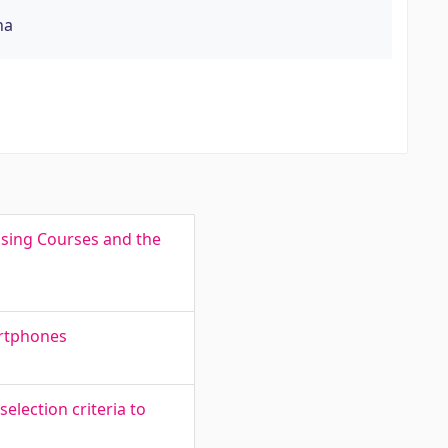
na
asing Courses and the
artphones
election criteria to