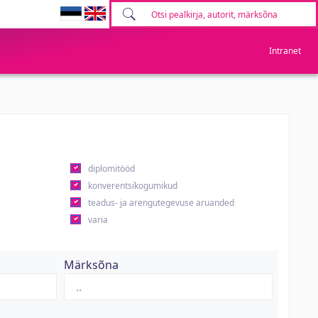
Intranet
diplomitööd
konverentsikogumikud
teadus- ja arengutegevuse aruanded
varia
Märksõna