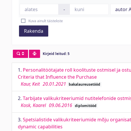
-
Kuva ainult täistekste
Rakenda
Kirjeid leitud: 5
1.
Personalitöötajate roll koolituste ostmisel ja 
Criteria that Influence the Purchase
Kaur, Keit
20.01.2021
bakalaureusetööd
2.
Tarbijate valikukriteeriumid nutitelefonide ost
Kosk, Kaarel
09.06.2016
diplomitööd
3.
Spetsialistide valikukriteeriumide mõju organisats
dynamic capabilities