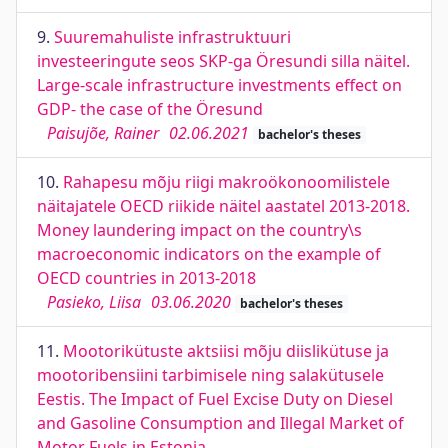
9.
Suuremahuliste infrastruktuuri
investeeringute seos SKP-ga Öresundi silla näitel.
Large-scale infrastructure investments effect on
GDP- the case of the Öresund
Paisujõe, Rainer
02.06.2021
bachelor's theses
10.
Rahapesu mõju riigi makroökonoomilistele
näitajatele OECD riikide näitel aastatel 2013-2018.
Money laundering impact on the country\s
macroeconomic indicators on the example of
OECD countries in 2013-2018
Pasieko, Liisa
03.06.2020
bachelor's theses
11.
Mootorikütuste aktsiisi mõju diislikütuse ja
mootoribensiini tarbimisele ning salakütusele
Eestis. The Impact of Fuel Excise Duty on Diesel
and Gasoline Consumption and Illegal Market of
Motor Fuels in Estonia