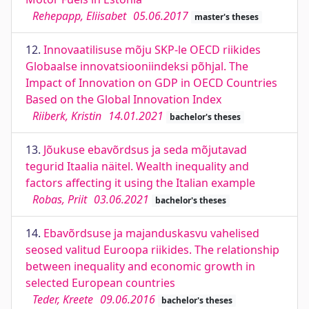
Rehepapp, Eliisabet
05.06.2017
master's theses
12.
Innovaatilisuse mõju SKP-le OECD riikides
Globaalse innovatsiooniindeksi põhjal. The
Impact of Innovation on GDP in OECD Countries
Based on the Global Innovation Index
Riiberk, Kristin
14.01.2021
bachelor's theses
13.
Jõukuse ebavõrdsus ja seda mõjutavad
tegurid Itaalia näitel. Wealth inequality and
factors affecting it using the Italian example
Robas, Priit
03.06.2021
bachelor's theses
14.
Ebavõrdsuse ja majanduskasvu vahelised
seosed valitud Euroopa riikides. The relationship
between inequality and economic growth in
selected European countries
Teder, Kreete
09.06.2016
bachelor's theses