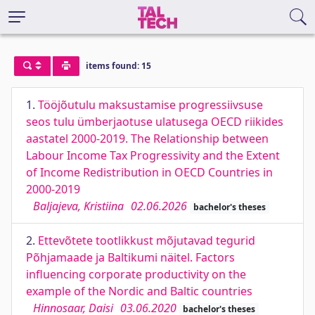
items found: 15
1.
Tööjõutulu maksustamise progressiivsuse
seos tulu ümberjaotuse ulatusega OECD riikides
aastatel 2000-2019. The Relationship between
Labour Income Tax Progressivity and the Extent
of Income Redistribution in OECD Countries in
2000-2019
Baljajeva, Kristiina
02.06.2026
bachelor's theses
2.
Ettevõtete tootlikkust mõjutavad tegurid
Põhjamaade ja Baltikumi näitel. Factors
influencing corporate productivity on the
example of the Nordic and Baltic countries
Hinnosaar, Daisi
03.06.2020
bachelor's theses