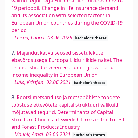
valitud teguritega Euroopa Liidu riikides COVID-
19 perioodil. Change in life insurance demand
and its association with selected factors in
European Union countries during the COVID-19
period
Leisna, Laurel
03.06.2026
bachelor's theses
7.
Majanduskasvu seosed sissetulekute
ebavõrdsusega Euroopa Liidu riikide näitel. The
relationship between economic growth and
income inequality in European Union
Luks, Kristjan
02.06.2021
bachelor's theses
8.
Rootsi metsanduse ja metsapõhiste toodete
tööstuse ettevõtete kapitalistruktuuri valikuid
mõjutavad tegurid. Determinants of Capital
Structure Choices of Swedish Firms in the Forest
and Forest Products Industry
Mounir, Amal
03.06.2021
bachelor's theses