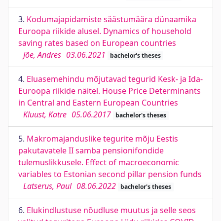
3.
Kodumajapidamiste säästumäära dünaamika
Euroopa riikide alusel. Dynamics of household
saving rates based on European countries
Jõe, Andres
03.06.2021
bachelor's theses
4.
Eluasemehindu mõjutavad tegurid Kesk- ja Ida-
Euroopa riikide näitel. House Price Determinants
in Central and Eastern European Countries
Kluust, Katre
05.06.2017
bachelor's theses
5.
Makromajanduslike tegurite mõju Eestis
pakutavatele II samba pensionifondide
tulemuslikkusele. Effect of macroeconomic
variables to Estonian second pillar pension funds
Latserus, Paul
08.06.2022
bachelor's theses
6.
Elukindlustuse nõudluse muutus ja selle seos