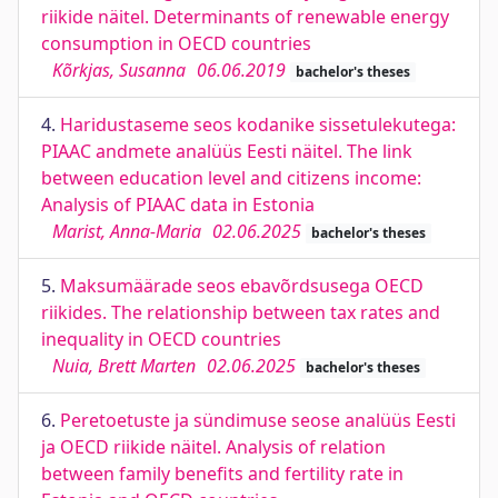
riikide näitel. Determinants of renewable energy
consumption in OECD countries
Kõrkjas, Susanna
06.06.2019
bachelor's theses
4.
Haridustaseme seos kodanike sissetulekutega:
PIAAC andmete analüüs Eesti näitel. The link
between education level and citizens income:
Analysis of PIAAC data in Estonia
Marist, Anna-Maria
02.06.2025
bachelor's theses
5.
Maksumäärade seos ebavõrdsusega OECD
riikides. The relationship between tax rates and
inequality in OECD countries
Nuia, Brett Marten
02.06.2025
bachelor's theses
6.
Peretoetuste ja sündimuse seose analüüs Eesti
ja OECD riikide näitel. Analysis of relation
between family benefits and fertility rate in