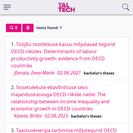
items found: 7
1.
Tööjõu tootlikkuse kasvu mõjutavad tegurid
OECD riikides. Determinants of labour
productivity growth: evidence from OECD
countries
Jõesalu, Eeva-Maria
02.06.2021
bachelor's theses
2.
Sissetulekute ebavõrdsuse seos
majanduskasvuga OECD riikide näitel. The
relationship between income inequality and
economic growth in OECD countries
Kasela, Britta
02.06.2025
bachelor's theses
3.
Taastuvenergia tarbimise mõjutegurid OECD