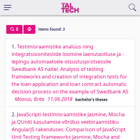
items found: 2
1.
Testimisraamistike analüüs ning
integratsioonitestide loomine laenutaotluse ja -
lepingu automaatsele otsustusprotsessile
Swedbank AS näitel. Analysis of testing
frameworks and creation of integration tests for
the loan application and loan contract automatic
decision process on the example of Swedbank AS
Moorus, Brita
11.06.2018
bachelor's theses
2.
JavaScripti testimisraamistike Jasmine, Mocha
ja QUniti kasutamise võrdlus veebiraamistiku
AngularJS rakenduses. Comparison of JavaScript
Unit Testing Frameworks Jasmine, Mocha and