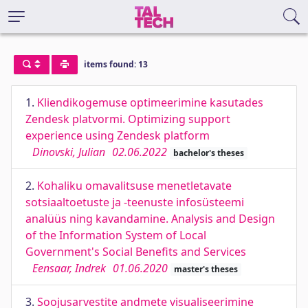
items found: 13
1.
Kliendikogemuse optimeerimine kasutades
Zendesk platvormi. Optimizing support
experience using Zendesk platform
Dinovski, Julian
02.06.2022
bachelor's theses
2.
Kohaliku omavalitsuse menetletavate
sotsiaaltoetuste ja -teenuste infosüsteemi
analüüs ning kavandamine. Analysis and Design
of the Information System of Local
Government's Social Benefits and Services
Eensaar, Indrek
01.06.2020
master's theses
3.
Soojusarvestite andmete visualiseerimine