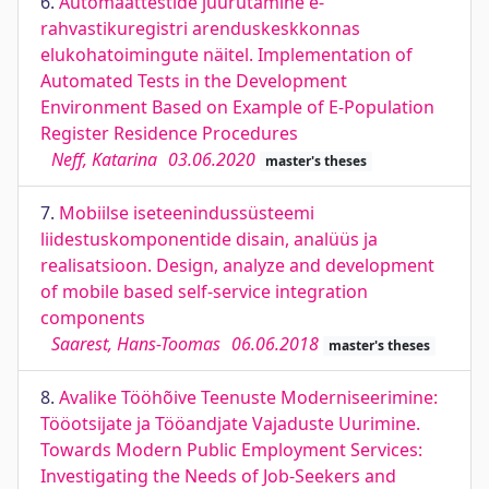
6.
Automaattestide juurutamine e-
rahvastikuregistri arenduskeskkonnas
elukohatoimingute näitel. Implementation of
Automated Tests in the Development
Environment Based on Example of E-Population
Register Residence Procedures
Neff, Katarina
03.06.2020
master's theses
7.
Mobiilse iseteenindussüsteemi
liidestuskomponentide disain, analüüs ja
realisatsioon. Design, analyze and development
of mobile based self-service integration
components
Saarest, Hans-Toomas
06.06.2018
master's theses
8.
Avalike Tööhõive Teenuste Moderniseerimine:
Tööotsijate ja Tööandjate Vajaduste Uurimine.
Towards Modern Public Employment Services:
Investigating the Needs of Job-Seekers and