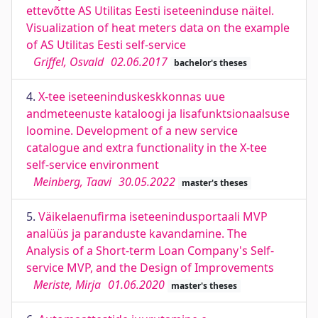
ettevõtte AS Utilitas Eesti iseteeninduse näitel.
Visualization of heat meters data on the example
of AS Utilitas Eesti self-service
Griffel, Osvald
02.06.2017
bachelor's theses
4.
X-tee iseteeninduskeskkonnas uue
andmeteenuste kataloogi ja lisafunktsionaalsuse
loomine. Development of a new service
catalogue and extra functionality in the X-tee
self-service environment
Meinberg, Taavi
30.05.2022
master's theses
5.
Väikelaenufirma iseteenindusportaali MVP
analüüs ja paranduste kavandamine. The
Analysis of a Short-term Loan Company's Self-
service MVP, and the Design of Improvements
Meriste, Mirja
01.06.2020
master's theses