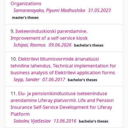
Organizations
Samaranayaka, Piyumi Madhushika
31.05.2023
master's theses
9.
Iseteeninduskioski parendamine.
Improvement of a self-service kiosk
Schipai, Rasmus
09.06.2026
bachelor's theses
10.
Elektrilevi liitumisvormide ärianalüüsi
tehniline lahendus. Technical implementation for
business analysis of Elektrilevi application forms
Sepp, Sander
07.06.2017
bachelor's theses
11.
Elu- ja pensionikindlustuse iseteeninduse
arendamine Liferay platvormil. Life and Pension
Insurance Self-Service Development for Liferay
Platform
Sobolev, Vjatšeslav
13.06.2016
bachelor's theses