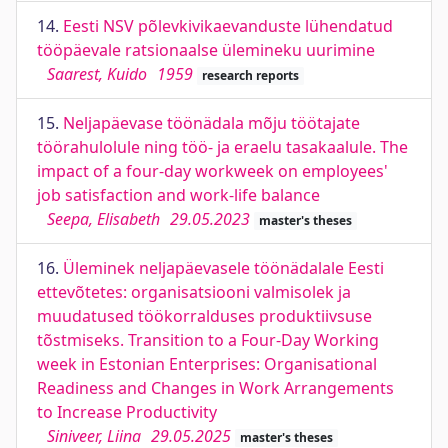
14.
Eesti NSV põlevkivikaevanduste lühendatud
tööpäevale ratsionaalse ülemineku uurimine
Saarest, Kuido
1959
research reports
15.
Neljapäevase töönädala mõju töötajate
töörahulolule ning töö- ja eraelu tasakaalule. The
impact of a four-day workweek on employees'
job satisfaction and work-life balance
Seepa, Elisabeth
29.05.2023
master's theses
16.
Üleminek neljapäevasele töönädalale Eesti
ettevõtetes: organisatsiooni valmisolek ja
muudatused töökorralduses produktiivsuse
tõstmiseks. Transition to a Four-Day Working
week in Estonian Enterprises: Organisational
Readiness and Changes in Work Arrangements
to Increase Productivity
Siniveer, Liina
29.05.2025
master's theses