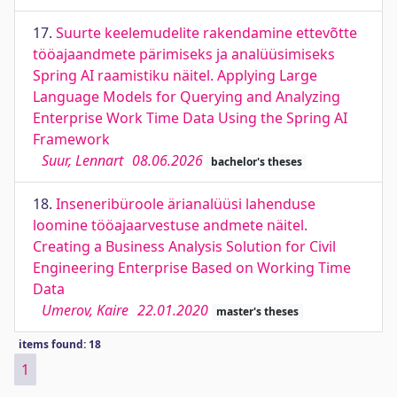
17.
Suurte keelemudelite rakendamine ettevõtte
tööajaandmete pärimiseks ja analüüsimiseks
Spring AI raamistiku näitel. Applying Large
Language Models for Querying and Analyzing
Enterprise Work Time Data Using the Spring AI
Framework
Suur, Lennart
08.06.2026
bachelor's theses
18.
Inseneribüroole ärianalüüsi lahenduse
loomine tööajaarvestuse andmete näitel.
Creating a Business Analysis Solution for Civil
Engineering Enterprise Based on Working Time
Data
Umerov, Kaire
22.01.2020
master's theses
items found: 18
1