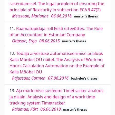
rakendamisel. The legal problem of ensuring the
principle of flexicurity in subsection ECA § 47(2)
Metssoon, Marianne
06.06.2018
master's theses
11.
Raamatupidaja roll Eesti ettevõttes. The Role
of an Accountant in Estonian Company
Ottoson, Ergo
08.06.2015
master's theses
12.
Tööaja arvestuse automatiseerimise analüüs
Kalla Mööbel OÜ näitel. The Analysis of Working
Hours Calculation Automation on the Example of
Kalla Mööbel OÜ
Pajussaar, Carmen
07.06.2016
bachelor's theses
13.
Aja märkimise süsteemi Timetracker analüüs
ja disain. Analysis and design of a work time
tracking system Timetracker
Raidmaa, Kärt
06.06.2019
master's theses