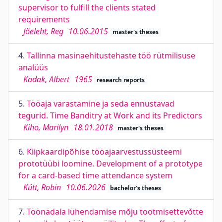
supervisor to fulfill the clients stated
requirements
Jõeleht, Reg
10.06.2015
master's theses
4.
Tallinna masinaehitustehaste töö rütmilisuse
analüüs
Kadak, Albert
1965
research reports
5.
Tööaja varastamine ja seda ennustavad
tegurid. Time Banditry at Work and its Predictors
Kiho, Marilyn
18.01.2018
master's theses
6.
Kiipkaardipõhise tööajaarvestussüsteemi
prototüübi loomine. Development of a prototype
for a card-based time attendance system
Kütt, Robin
10.06.2026
bachelor's theses
7.
Töönädala lühendamise mõju tootmisettevõtte