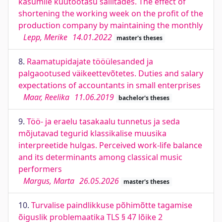
kasumile kuutöötasu säilitades. The effect of
shortening the working week on the profit of the
production company by maintaining the monthly
Lepp, Merike
14.01.2022
master's theses
8.
Raamatupidajate tööülesanded ja
palgaootused väikeettevõtetes. Duties and salary
expectations of accountants in small enterprises
Maar, Reelika
11.06.2019
bachelor's theses
9.
Töö- ja eraelu tasakaalu tunnetus ja seda
mõjutavad tegurid klassikalise muusika
interpreetide hulgas. Perceived work-life balance
and its determinants among classical music
performers
Margus, Marta
26.05.2026
master's theses
10.
Turvalise paindlikkuse põhimõtte tagamise
õiguslik problemaatika TLS § 47 lõike 2