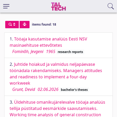
items found: 18
1.
Tööaja kasutamise analüüs Eesti NSV
masinaehituse ettevõtetes
Fominõh, Jevgeni
1965
research reports
2.
Juhtide hoiakud ja valmidus neljapäevase
töönädala rakendamiseks. Managers attitudes
and readiness to implement a four-day
workweek
Grunt, Devid
02.06.2026
bachelor's theses
3.
Üldehituse omanikujärelevalve tööaja analüüs
tellija püstitatud eesmärkide saavutamiseks.
Working time analysis of general construction