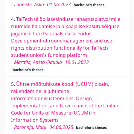
Laaniste, Asko
01.06.2023
bachelor's theses
4.
TalTech üliõpilasesinduse rahastusplatvormile
ruumide haldamise ja pikaajalise kasutusõiguse
jagamise funktsionaalsuse arendus.
Development of room management and use-
rights distribution functionality for TalTech
student union's funding platform
Marttila, Aneta Claudia
19.01.2023
bachelor's theses
5.
Ühtse mõõtühikute koodi (UCUM) disain,
rakendamine ja juhtimine
informatsioonisüsteemides. Design,
Implementation, and Governance of the Unified
Code for Units of Measure (UCUM) in
Information Systems
Porohnja, Mark
04.06.2025
bachelor's theses