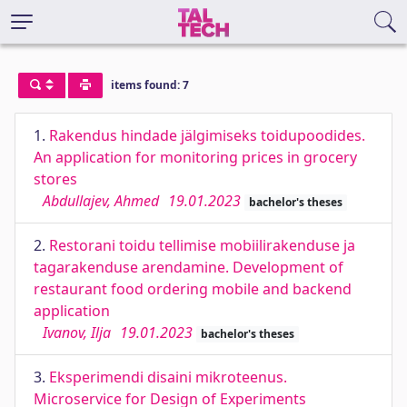
items found: 7
1.
Rakendus hindade jälgimiseks toidupoodides.
An application for monitoring prices in grocery
stores
Abdullajev, Ahmed
19.01.2023
bachelor's theses
2.
Restorani toidu tellimise mobiilirakenduse ja
tagarakenduse arendamine. Development of
restaurant food ordering mobile and backend
application
Ivanov, Ilja
19.01.2023
bachelor's theses
3.
Eksperimendi disaini mikroteenus.
Microservice for Design of Experiments