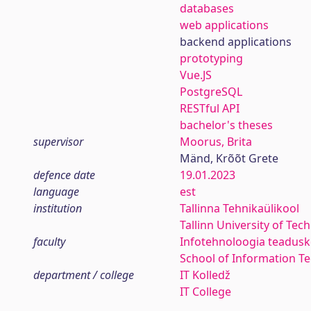
databases
web applications
backend applications
prototyping
Vue.JS
PostgreSQL
RESTful API
bachelor's theses
supervisor
Moorus, Brita
Mänd, Krõõt Grete
defence date
19.01.2023
language
est
institution
Tallinna Tehnikaülikool
Tallinn University of Tec
faculty
Infotehnoloogia teadus
School of Information T
department / college
IT Kolledž
IT College