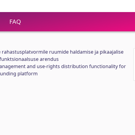
FAQ
e rahastusplatvormile ruumide haldamise ja pikaajalise
funktsionaalsuse arendus
agement and use-rights distribution functionality for
funding platform