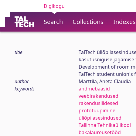
Digikogu
Search
Collections
Indexes
title
TalTech üliõpilasesindus
kasutusõiguse jagamise 
Development of room man
TalTech student union's 
author
Marttila, Aneta Claudia
keywords
andmebaasid
veebirakendused
rakendusliidesed
prototüüpimine
üliõpilasesindused
Tallinna Tehnikaülikool
bakalaureusetööd