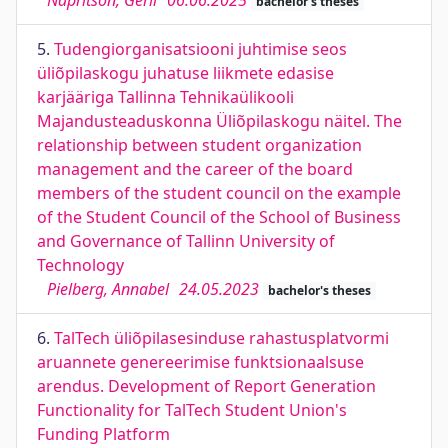
Napritson, Gerli
06.06.2025
bachelor's theses
5.
Tudengiorganisatsiooni juhtimise seos
üliõpilaskogu juhatuse liikmete edasise
karjääriga Tallinna Tehnikaülikooli
Majandusteaduskonna Üliõpilaskogu näitel. The
relationship between student organization
management and the career of the board
members of the student council on the example
of the Student Council of the School of Business
and Governance of Tallinn University of
Technology
Pielberg, Annabel
24.05.2023
bachelor's theses
6.
TalTech üliõpilasesinduse rahastusplatvormi
aruannete genereerimise funktsionaalsuse
arendus. Development of Report Generation
Functionality for TalTech Student Union's
Funding Platform