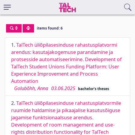
items found: 6
1.
TalTech üliõpilasesinduse rahastusplatvormi
arendus: kasutajakogemuse parandamine ja
protsesside automatiseerimine. Development of
TalTech Student Unions Funding Platform: User
Experience Improvement and Process
Automation
Golubõhh, Anna
03.06.2025
bachelor's theses
2.
TalTech üliõpilasesinduse rahastusplatvormile
ruumide haldamise ja pikaajalise kasutusõiguse
jagamise funktsionaalsuse arendus.
Development of room management and use-
rights distribution functionality for TalTech