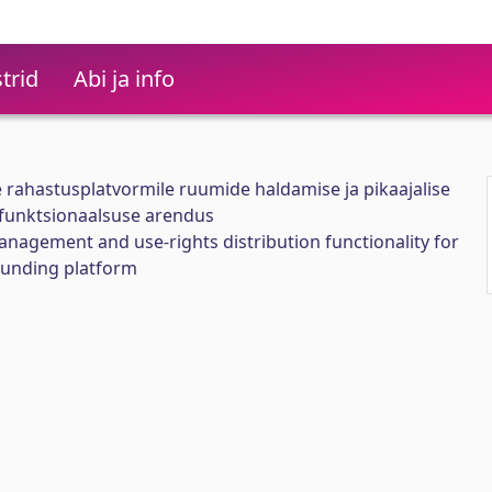
trid
Abi ja info
e rahastusplatvormile ruumide haldamise ja pikaajalise
funktsionaalsuse arendus
agement and use-rights distribution functionality for
funding platform