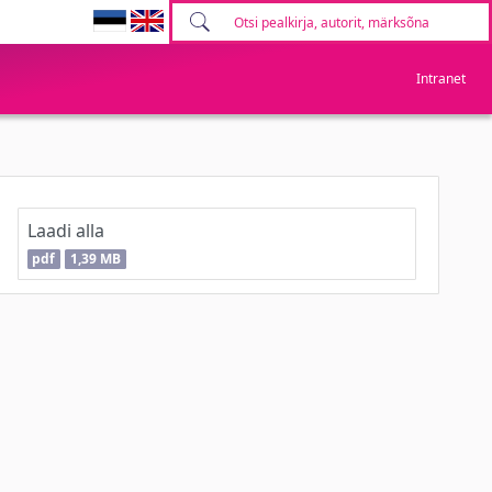
Intranet
Laadi alla
pdf
1,39 MB