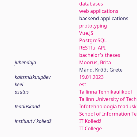
databases
web applications
backend applications
prototyping
Vue.JS
PostgreSQL
RESTful API
bachelor's theses
juhendaja
Moorus, Brita
Mänd, Krõõt Grete
kaitsmiskuupäev
19.01.2023
keel
est
asutus
Tallinna Tehnikaülikool
Tallinn University of Tec
teaduskond
Infotehnoloogia teadus
School of Information T
instituut / kolledž
IT Kolledž
IT College