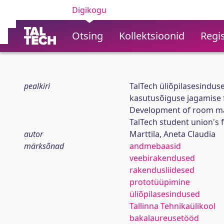
Digikogu
Otsing
Kollektsioonid
Regis
pealkiri
TalTech üliõpilasesindus
kasutusõiguse jagamise 
Development of room man
TalTech student union's 
autor
Marttila, Aneta Claudia
märksõnad
andmebaasid
veebirakendused
rakendusliidesed
prototüüpimine
üliõpilasesindused
Tallinna Tehnikaülikool
bakalaureusetööd