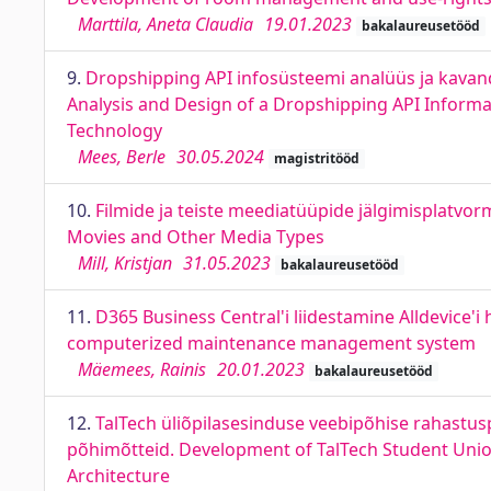
Marttila, Aneta Claudia
19.01.2023
bakalaureusetööd
9.
Dropshipping API infosüsteemi analüüs ja kavan
Analysis and Design of a Dropshipping API Inform
Technology
Mees, Berle
30.05.2024
magistritööd
10.
Filmide ja teiste meediatüüpide jälgimisplatvo
Movies and Other Media Types
Mill, Kristjan
31.05.2023
bakalaureusetööd
11.
D365 Business Central'i liidestamine Alldevice'
computerized maintenance management system
Mäemees, Rainis
20.01.2023
bakalaureusetööd
12.
TalTech üliõpilasesinduse veebipõhise rahastus
põhimõtteid. Development of TalTech Student Union
Architecture