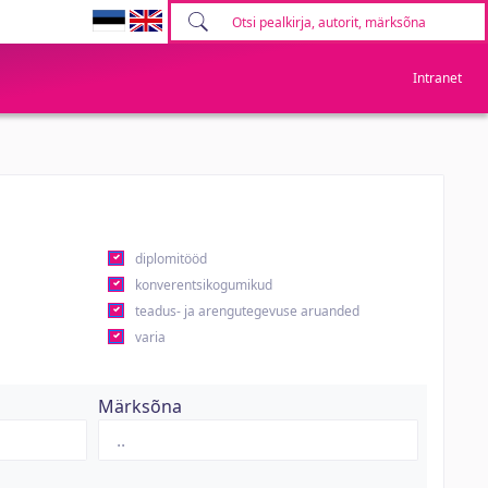
Intranet
diplomitööd
konverentsikogumikud
teadus- ja arengutegevuse aruanded
varia
Märksõna