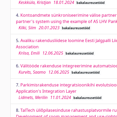
Keskküla, Kristjan
18.01.2024
bakalaureusetööd
4.
Kontoandmete sünkroniseerimine välise partneri 
partner's system using the example of AS LHV Pan
Kilki, Siim
20.01.2023
bakalaureusetööd
5.
Avaliku rakendusliidese loomine Eesti Jalgpalli L
Association
Kriisa, Emili
12.06.2025
bakalaureusetööd
6.
Välitööde rakenduse integreerimine automatsioon
Kurvits, Saamo
12.06.2025
bakalaureusetööd
7.
Parkimisrakenduse integratsioonikihi evolutsioon
Application's Integration Layer
Lidmets, Merilin
11.01.2024
bakalaureusetööd
8.
TalTech üliõpilasesinduse rahastusplatvormile r
Development of room management and use-rights di