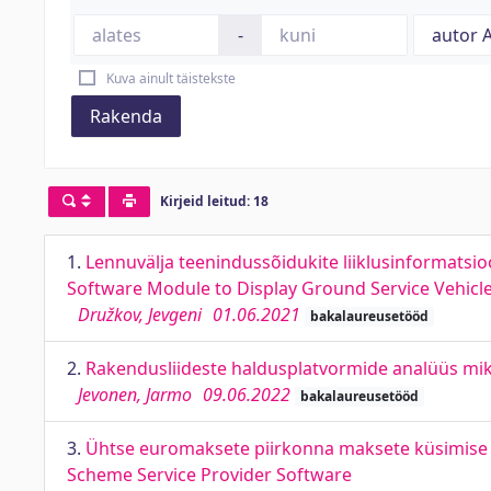
-
Kuva ainult täistekste
Rakenda
Kirjeid leitud: 18
1.
Lennuvälja teenindussõidukite liiklusinformatsi
Software Module to Display Ground Service Vehicle
Družkov, Jevgeni
01.06.2021
bakalaureusetööd
2.
Rakendusliideste haldusplatvormide analüüs mik
Jevonen, Jarmo
09.06.2022
bakalaureusetööd
3.
Ühtse euromaksete piirkonna maksete küsimise 
Scheme Service Provider Software