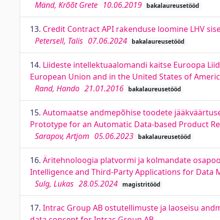
Mänd, Krõõt Grete
10.06.2019
bakalaureusetööd
13.
Credit Contract API rakenduse loomine LHV sis
Petersell, Talis
07.06.2024
bakalaureusetööd
14.
Liideste intellektuaalomandi kaitse Euroopa Liid
European Union and in the United States of Ameri
Rand, Hando
21.01.2016
bakalaureusetööd
15.
Automaatse andmepõhise toodete jääkväärtuse 
Prototype for an Automatic Data-based Product Res
Sarapov, Artjom
05.06.2023
bakalaureusetööd
16.
Äritehnoloogia platvormi ja kolmandate osapoo
Intelligence and Third-Party Applications for Dat
Sulg, Lukas
28.05.2024
magistritööd
17.
Intrac Group AB ostutellimuste ja laoseisu and
data concept for Intrac Group AB