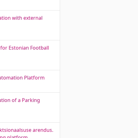
tion with external
 for Estonian Football
Automation Platform
tion of a Parking
nktsionaalsuse arendus.
ing platform