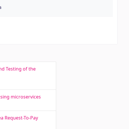
a
d Testing of the
sing microservices
ea Request-To-Pay