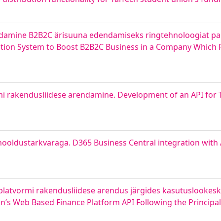
damine B2B2C ärisuuna edendamiseks ringtehnoloogiat pakk
ation System to Boost B2B2C Business in a Company Which P
rmi rakendusliidese arendamine. Development of an API for 
i hooldustarkvaraga. D365 Business Central integration with 
platvormi rakendusliidese arendus järgides kasutuslookesk
’s Web Based Finance Platform API Following the Principal