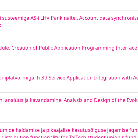
süsteemiga AS-i LHV Pank näitel. Account data synchronisa
k
iidule. Creation of Public Application Programming Interface
iplatvormiga. Field Service Application Integration with 
i analüüs ja kavandamine. Analysis and Design of the Evolu
uumide haldamise ja pikaajalise kasutusõiguse jagamise fu
stribution functionality for TalTech student union's fund