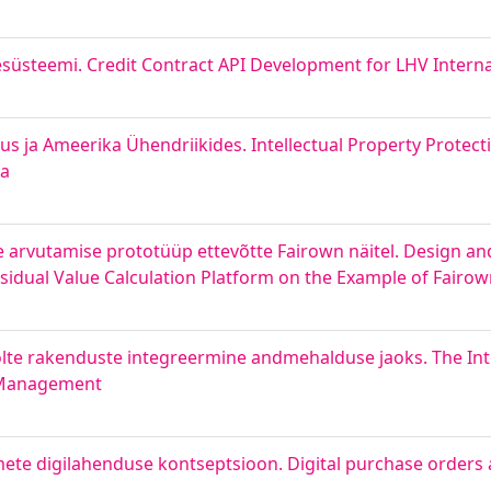
esüsteemi. Credit Contract API Development for LHV Intern
us ja Ameerika Ühendriikides. Intellectual Property Protecti
ca
arvutamise prototüüp ettevõtte Fairown näitel. Design an
idual Value Calculation Platform on the Example of Fairo
lte rakenduste integreermine andmehalduse jaoks. The Int
a Management
mete digilahenduse kontseptsioon. Digital purchase orders 