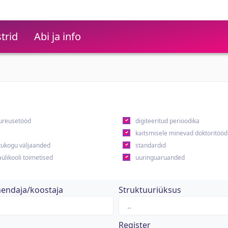
trid
Abi ja info
ureusetööd
digiteeritud perioodika
kaitsmisele minevad doktoritööd
ukogu väljaanded
standardid
ülikooli toimetised
uuringuaruanded
hendaja/koostaja
Struktuuriüksus
Register