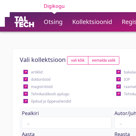
Digikogu
Otsing
Kollektsioonid
Regis
Vali kollektsioon
vali kõik
eemalda valik
artiklid
bakala
doktoritööd
IOP
magistritööd
raamat
Tehnikaülikooli ajalugu
Tehnika
õpikud ja õppevahendid
Pealkiri
Autor/ju
Aasta
Reasta