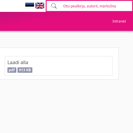
Intranet
Laadi alla
pdf
913 KB