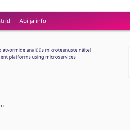
trid
Abi ja info
platvormide analüüs mikroteenuste näitel
ent platforms using microservices
rm