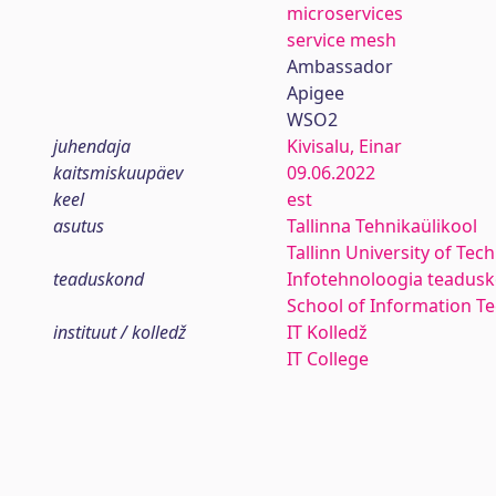
microservices
service mesh
Ambassador
Apigee
WSO2
juhendaja
Kivisalu, Einar
kaitsmiskuupäev
09.06.2022
keel
est
asutus
Tallinna Tehnikaülikool
Tallinn University of Tec
teaduskond
Infotehnoloogia teadus
School of Information T
instituut / kolledž
IT Kolledž
IT College