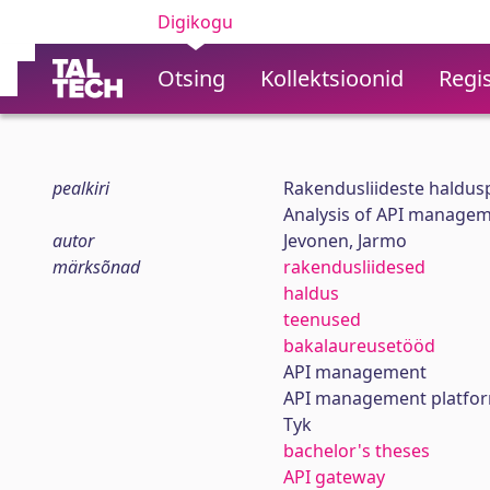
Digikogu
Otsing
Kollektsioonid
Regis
pealkiri
Rakendusliideste haldus
Analysis of API managem
autor
Jevonen, Jarmo
märksõnad
rakendusliidesed
haldus
teenused
bakalaureusetööd
API management
API management platfo
Tyk
bachelor's theses
API gateway