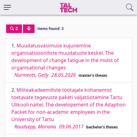
items found: 3
1.
Muudatusväsimuse kujunemine
organisatsiooniliste muudatuste keskel. The
development of change fatigue in the midst of
organisational changes
Nurmeots, Geily
28.05.2026
master's theses
2.
Mitteakadeemiliste töötajate kohanemist
toetavate tegevuste paketi väljatöötamine Tartu
Ülikooli näitel. The developement of the Adaption
Packet for non-academic employees in the
University of Tartu
Raudsepp, Mariana
09.06.2017
bachelor's theses