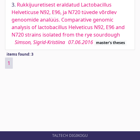
3.
Rukkijuuretisest eraldatud Lactobacillus
Helveticuse N92, E96, ja N720 tüvede võrdlev
genoomide analüüs. Comparative genomic
analysis of lactobacillus Helveticus N92, E96 and
N720 strains isolated from the rye sourdough
Simson, Sigrid-Kristiina
07.06.2016
master's theses
items found: 3
1
TALTECH DIGIKOGU