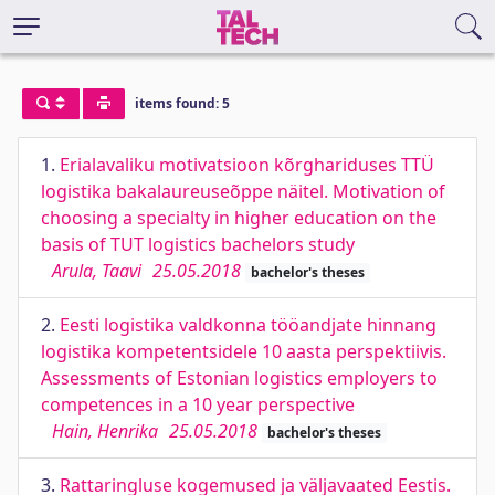
items found: 5
1.
Erialavaliku motivatsioon kõrghariduses TTÜ
logistika bakalaureuseõppe näitel. Motivation of
choosing a specialty in higher education on the
basis of TUT logistics bachelors study
Arula, Taavi
25.05.2018
bachelor's theses
2.
Eesti logistika valdkonna tööandjate hinnang
logistika kompetentsidele 10 aasta perspektiivis.
Assessments of Estonian logistics employers to
competences in a 10 year perspective
Hain, Henrika
25.05.2018
bachelor's theses
3.
Rattaringluse kogemused ja väljavaated Eestis.