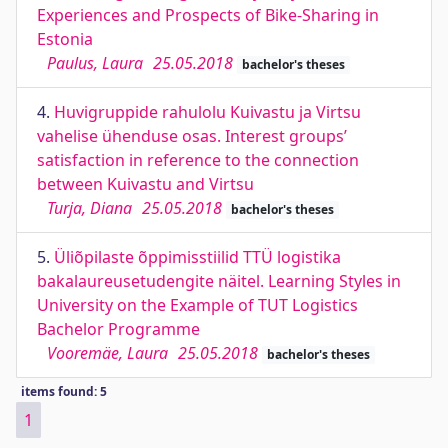
Experiences and Prospects of Bike-Sharing in
Estonia
Paulus, Laura
25.05.2018
bachelor's theses
4.
Huvigruppide rahulolu Kuivastu ja Virtsu
vahelise ühenduse osas. Interest groups’
satisfaction in reference to the connection
between Kuivastu and Virtsu
Turja, Diana
25.05.2018
bachelor's theses
5.
Üliõpilaste õppimisstiilid TTÜ logistika
bakalaureusetudengite näitel. Learning Styles in
University on the Example of TUT Logistics
Bachelor Programme
Vooremäe, Laura
25.05.2018
bachelor's theses
items found: 5
1