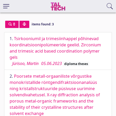
items found: 3
1.
Tsirkooniumil ja trimesiinhappel põhinevad
koordinatsioonipolümeeride geelid. Zirconium
and trimesic acid based coordination polymer
gels
Jürisoo, Martin
05.06.2023
diploma theses
2.
Poorsete metall-orgaaniliste võrgustike
monokristallide röntgendifraktsioonanalüüs
ning kristallstruktuuride püsivuse uurimine
solvendivahetusel. X-ray diffraction analysis of
porous metal-organic frameworks and the
stability of their crystalline structures after
solvent exchange