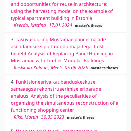
and opportunities for reuse in architecture:
using the harvesting model on the example of
typical apartment building in Estonia
Keerdo, Kristina
17.01.2024
master's theses
3.
Tasuvusuuring Mustamäe paneelmajade
asendamiseks puitmoodulmajadega. Cost-
benefit Analysis of Replacing Panel Housing in
Mustamäe with Timber Modular Buildings
Keskküla-Külaots, Meeli
05.06.2025
master's theses
4.
Funktsioneeriva kaubanduskeskuse
samaaegse rekonstrueerimise eripärade
analüüs. Analysis of the peculiarities of
organizing the simultaneous reconstruction of a
functioning shopping center
Rikk, Martin
30.05.2023
master's theses