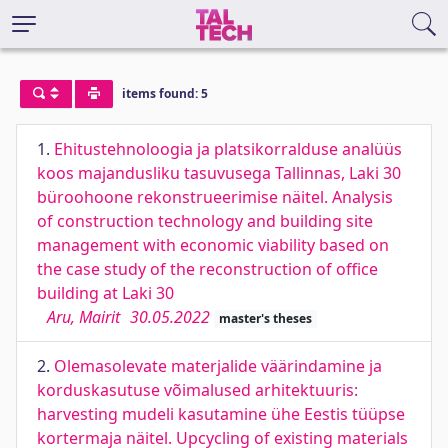
items found: 5
1.
Ehitustehnoloogia ja platsikorralduse analüüs
koos majandusliku tasuvusega Tallinnas, Laki 30
büroohoone rekonstrueerimise näitel. Analysis
of construction technology and building site
management with economic viability based on
the case study of the reconstruction of office
building at Laki 30
Aru, Mairit
30.05.2022
master's theses
2.
Olemasolevate materjalide väärindamine ja
korduskasutuse võimalused arhitektuuris:
harvesting mudeli kasutamine ühe Eestis tüüpse
kortermaja näitel. Upcycling of existing materials