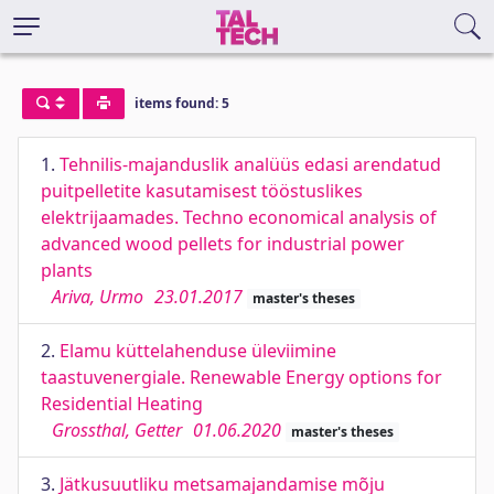
items found: 5
1.
Tehnilis-majanduslik analüüs edasi arendatud
puitpelletite kasutamisest tööstuslikes
elektrijaamades. Techno economical analysis of
advanced wood pellets for industrial power
plants
Ariva, Urmo
23.01.2017
master's theses
2.
Elamu küttelahenduse üleviimine
taastuvenergiale. Renewable Energy options for
Residential Heating
Grossthal, Getter
01.06.2020
master's theses
3.
Jätkusuutliku metsamajandamise mõju