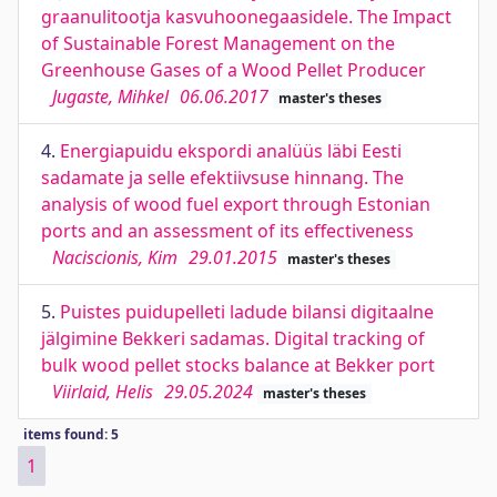
graanulitootja kasvuhoonegaasidele. The Impact
of Sustainable Forest Management on the
Greenhouse Gases of a Wood Pellet Producer
Jugaste, Mihkel
06.06.2017
master's theses
4.
Energiapuidu ekspordi analüüs läbi Eesti
sadamate ja selle efektiivsuse hinnang. The
analysis of wood fuel export through Estonian
ports and an assessment of its effectiveness
Naciscionis, Kim
29.01.2015
master's theses
5.
Puistes puidupelleti ladude bilansi digitaalne
jälgimine Bekkeri sadamas. Digital tracking of
bulk wood pellet stocks balance at Bekker port
Viirlaid, Helis
29.05.2024
master's theses
items found: 5
1