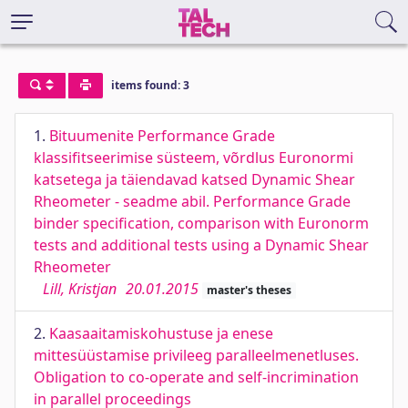
items found: 3
1.
Bituumenite Performance Grade
klassifitseerimise süsteem, võrdlus Euronormi
katsetega ja täiendavad katsed Dynamic Shear
Rheometer - seadme abil. Performance Grade
binder specification, comparison with Euronorm
tests and additional tests using a Dynamic Shear
Rheometer
Lill, Kristjan
20.01.2015
master's theses
2.
Kaasaaitamiskohustuse ja enese
mittesüüstamise privileeg paralleelmenetluses.
Obligation to co-operate and self-incrimination
in parallel proceedings