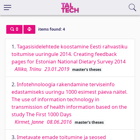
items found: 4
1.
Tagasisidelehtede koostamine Eesti rahvastiku
toitumise uuringule 2014. Creating feedback
pages for Estonian National Dietary Survey 2014
Allika, Triinu
23.01.2019
master's theses
2.
Infotehnoloogia rakendamine terviseinfo
edastamiseks uuringu 1000 esimest päeva näitel.
The use of information technology in
transmission of health information based on the
study The First 1000 Days
Kirmet, Janne
08.06.2016
master's theses
3.
Imetavate emade toitumine ja seosed