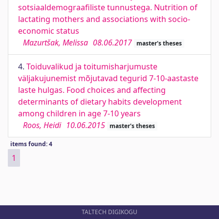
sotsiaaldemograafiliste tunnustega. Nutrition of
lactating mothers and associations with socio-
economic status
Mazurtšak, Melissa
08.06.2017
master's theses
4.
Toiduvalikud ja toitumisharjumuste
väljakujunemist mõjutavad tegurid 7-10-aastaste
laste hulgas. Food choices and affecting
determinants of dietary habits development
among children in age 7-10 years
Roos, Heidi
10.06.2015
master's theses
items found: 4
1
TALTECH DIGIKOGU