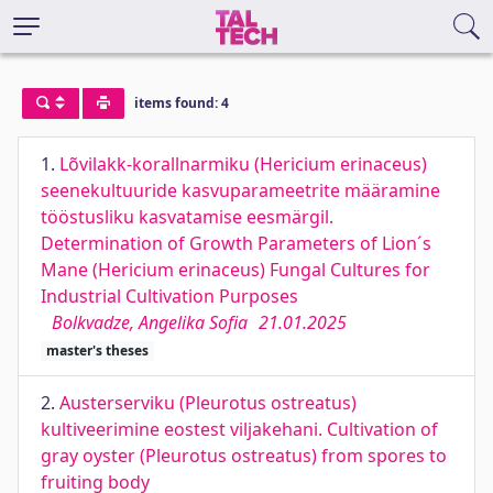
items found: 4
1.
Lõvilakk-korallnarmiku (Hericium erinaceus)
seenekultuuride kasvuparameetrite määramine
tööstusliku kasvatamise eesmärgil.
Determination of Growth Parameters of Lion´s
Mane (Hericium erinaceus) Fungal Cultures for
Industrial Cultivation Purposes
Bolkvadze, Angelika Sofia
21.01.2025
master's theses
2.
Austerserviku (Pleurotus ostreatus)
kultiveerimine eostest viljakehani. Cultivation of
gray oyster (Pleurotus ostreatus) from spores to
fruiting body