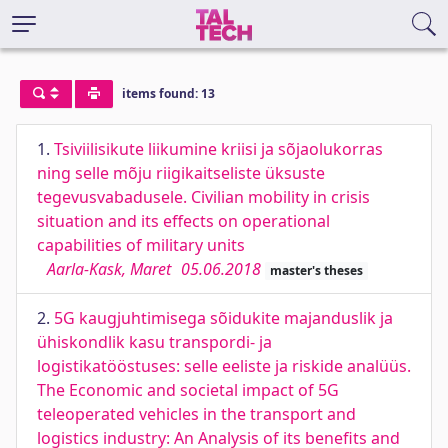
items found: 13
1.
Tsiviilisikute liikumine kriisi ja sõjaolukorras
ning selle mõju riigikaitseliste üksuste
tegevusvabadusele. Civilian mobility in crisis
situation and its effects on operational
capabilities of military units
Aarla-Kask, Maret
05.06.2018
master's theses
2.
5G kaugjuhtimisega sõidukite majanduslik ja
ühiskondlik kasu transpordi- ja
logistikatööstuses: selle eeliste ja riskide analüüs.
The Economic and societal impact of 5G
teleoperated vehicles in the transport and
logistics industry: An Analysis of its benefits and