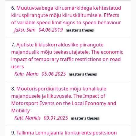
6.
Muutuvteabega kiirusmärkidega kehtestatud
kiiruspiirangute mõju kiiruskäitumisele. Effects
of variable speed limit signs to speed behaviour
Jaksi, Siim
04.06.2019
master's theses
7.
Ajutiste liikluskorralduslike piirangute
majanduslik mõju teekasutajatele. The economic
impact of temporary traffic restrictions on road
users
Küla, Mario
05.06.2025
master's theses
8.
Mootorispordiürituste mõju kohalikule
majandusele ja liikuvusele. The Impact of
Motorsport Events on the Local Economy and
Mobility
Kütt, Mariliis
09.01.2025
master's theses
9.
Tallinna Lennujaama konkurentsipositsioon