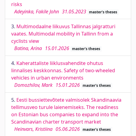
risks
Adeyinka, Fakile John
31.05.2023
master's theses
3.
Multimodaalne liikuvus Tallinnas jalgratturi
vaates. Multimodal mobility in Tallinn from a
cyclists view
Batina, Arina
15.01.2026
master's theses
4.
Kaherattaliste liiklusvahendite ohutus
linnalises keskkonnas. Safety of two-wheeled
vehicles in urban environments
Domozhilov, Mark
15.01.2026
master's theses
5.
Eesti bussiettevõtete valmisolek Skandinaavia
tellimusveo turule laienemiseks. The readiness
on Estonian bus companies to expand into the
Scandinavian charter transport market
Heinvars, Kristiina
05.06.2026
master's theses