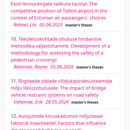
Eesti lennureisijate valikute taustal. The
competitive position of Tallinn airport in the
context of Estonian air passengers´ choices
Rahnel, Liis
05.06.2025
master's theses
10.
Teeületuskohtade ohutuse hindamise
metoodika väljatöötamine. Development of a
methodology for assessing the safety of a
pedestrian crossings
Rämman, Rauno
05.06.2026
master's theses
11.
Riigiteede sildade sõidukipiirdesüsteemide
mõju liiklusohutusele. The impact of bridge
vehicle restraint systems on road safety
Vahemäe, Erik
28.05.2024
master's theses
12.
Autojuhtide kiiruskäitumist mõjutavad
faktorid maanteedel. Factors that influence