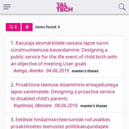
items found: 4
1.
Kasutaja eesmärkidele vastava lapse sünni
sündmusteenuse kavandamine. Designing a
public service for the life event of child birth with
an objective of meeting User goals
Avingu, Annika
04.06.2019
master's theses
2.
Proaktiivse teenuse disainimine erivajadustega
lapse vanematele. Designing a proactive service
to disabled child’s parents
Koplimaa, Mariane
08.06.2016
master's theses
3.
Eetiliste hindamiskriteeriumide roll avalikes
proaktiivsetes teenustes poliitikakujundajate