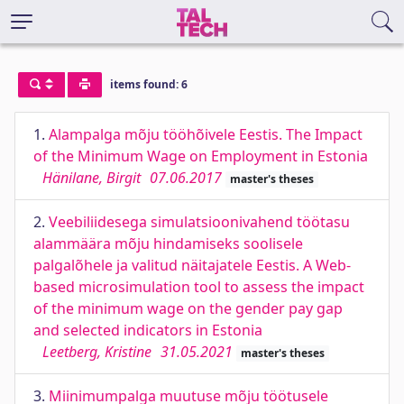
items found: 6
1.
Alampalga mõju tööhõivele Eestis. The Impact
of the Minimum Wage on Employment in Estonia
Hänilane, Birgit
07.06.2017
master's theses
2.
Veebiliidesega simulatsioonivahend töötasu
alammäära mõju hindamiseks soolisele
palgalõhele ja valitud näitajatele Eestis. A Web-
based microsimulation tool to assess the impact
of the minimum wage on the gender pay gap
and selected indicators in Estonia
Leetberg, Kristine
31.05.2021
master's theses
3.
Miinimumpalga muutuse mõju töötusele