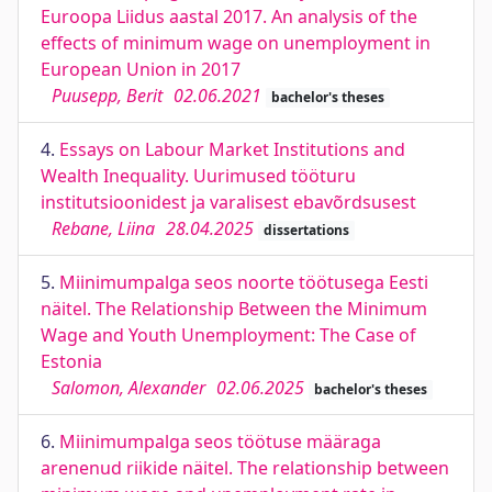
Euroopa Liidus aastal 2017. An analysis of the
effects of minimum wage on unemployment in
European Union in 2017
Puusepp, Berit
02.06.2021
bachelor's theses
4.
Essays on Labour Market Institutions and
Wealth Inequality. Uurimused tööturu
institutsioonidest ja varalisest ebavõrdsusest
Rebane, Liina
28.04.2025
dissertations
5.
Miinimumpalga seos noorte töötusega Eesti
näitel. The Relationship Between the Minimum
Wage and Youth Unemployment: The Case of
Estonia
Salomon, Alexander
02.06.2025
bachelor's theses
6.
Miinimumpalga seos töötuse määraga
arenenud riikide näitel. The relationship between