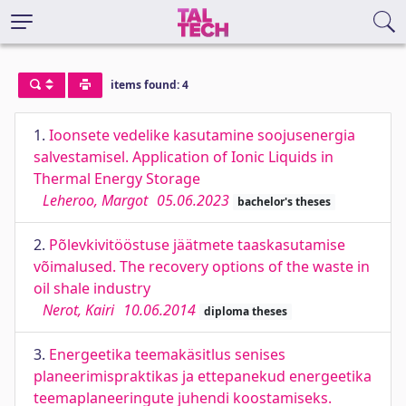
items found: 4
1.
Ioonsete vedelike kasutamine soojusenergia
salvestamisel. Application of Ionic Liquids in
Thermal Energy Storage
Leheroo, Margot
05.06.2023
bachelor's theses
2.
Põlevkivitööstuse jäätmete taaskasutamise
võimalused. The recovery options of the waste in
oil shale industry
Nerot, Kairi
10.06.2014
diploma theses
3.
Energeetika teemakäsitlus senises
planeerimispraktikas ja ettepanekud energeetika
teemaplaneeringute juhendi koostamiseks.