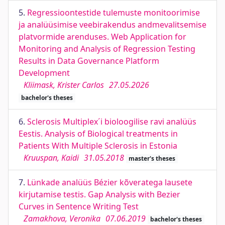
5.
Regressioontestide tulemuste monitoorimise
ja analüüsimise veebirakendus andmevalitsemise
platvormide arenduses. Web Application for
Monitoring and Analysis of Regression Testing
Results in Data Governance Platform
Development
Kliimask, Krister Carlos
27.05.2026
bachelor's theses
6.
Sclerosis Multiplex´i bioloogilise ravi analüüs
Eestis. Analysis of Biological treatments in
Patients With Multiple Sclerosis in Estonia
Kruuspan, Kaidi
31.05.2018
master's theses
7.
Lünkade analüüs Bézier kõveratega lausete
kirjutamise testis. Gap Analysis with Bezier
Curves in Sentence Writing Test
Zamakhova, Veronika
07.06.2019
bachelor's theses